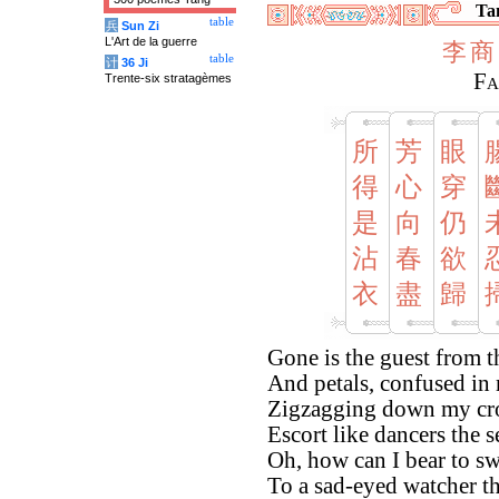
Tan
table
兵
Sun Zi
L'Art de la guerre
李
商
table
计
36 Ji
Fa
Trente-six stratagèmes
所
芳
眼
得
心
穿
是
向
仍
沾
春
欲
衣
盡
歸
Gone is the guest from 
And petals, confused in 
Zigzagging down my cr
Escort like dancers the s
Oh, how can I bear to 
To a sad-eyed watcher th