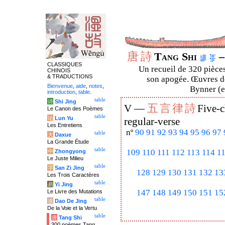
唐
詩
Tang Shi
–
CLASSIQUES
Un recueil de 320 pièces
CHINOIS
& TRADUCTIONS
son apogée. Œuvres de
Bienvenue
,
aide
,
notes
,
Bynner (en
introduction
,
table
.
table
诗
Shi Jing
五
言
律
詩
V —
Five-c
Le Canon des Poèmes
table
论
Lun Yu
regular-verse
Les Entretiens
nº
90
91
92
93
94
95
96
97
table
大
Daxue
La Grande Étude
table
109
110
111
112
113
114
1
中
Zhongyong
Le Juste Milieu
table
字
San Zi Jing
128
129
130
131
132
13
Les Trois Caractères
table
易
Yi Jing
147
148
149
150
151
15
Le Livre des Mutations
table
道
Dao De Jing
De la Voie et la Vertu
table
唐
Tang Shi
300 poèmes Tang