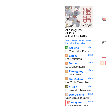
CLASSIQUES
CHINOIS
& TRADUCTIONS
Bienvenue
,
aide
,
notes
,
V
introduction
,
table
.
table
诗
Shi Jing
Le Canon des Poèmes
table
论
Lun Yu
Les Entretiens
table
大
Daxue
La Grande Étude
table
中
Zhongyong
Le Juste Milieu
table
字
San Zi Jing
Les Trois Caractères
table
易
Yi Jing
Le Livre des Mutations
table
道
Dao De Jing
De la Voie et la Vertu
table
唐
Tang Shi
300 poèmes Tang