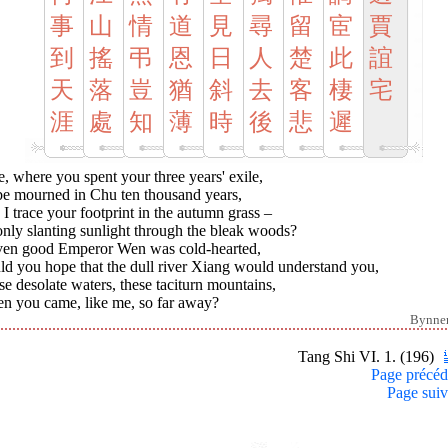
事
山
情
道
見
尋
留
宦
賈
到
搖
弔
恩
日
人
楚
此
誼
天
落
豈
猶
斜
去
客
棲
宅
涯
處
知
薄
時
後
悲
遲
, where you spent your three years' exile,
be mourned in Chu ten thousand years,
I trace your footprint in the autumn grass –
nly slanting sunlight through the bleak woods?
even good Emperor Wen was cold-hearted,
ld you hope that the dull river Xiang would understand you,
e desolate waters, these taciturn mountains,
n you came, like me, so far away?
Bynne
Tang Shi VI. 1. (196)
Page précéd
Page suiv