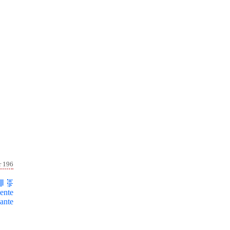
r 196
ente
ante