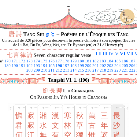
...
唐
詩
Tang Shi
– Poèmes de l'Époque des Tang
Un recueil de 320 pièces pour découvrir la poésie chinoise à son apogée. Œuvres
de Li Bai, Du Fu, Wang Wei, etc. Tr. Bynner (en) et 21 d'Hervey (fr).
I
II
III
IV
V
VI
VII
V
七
言
律
詩
I —
Seven-character-regular-verse
nº
170
171
172
173
174
175
176
177
178
179
180
181
182
183
184
185
186
187
189
190
191
192
193
194
195
196
197
198
199
200
201
202
203
204
205
206
208
209
210
211
212
213
214
215
216
217
218
219
220
221
222
Tangshi VI. 1. (196)
劉
長
卿
Liu Changqing
On Passing Jia Yi's House in Changsha
憐
寂
湘
漢
寒
秋
萬
三
長
君
寂
水
文
林
草
古
年
沙
何
江
無
有
空
獨
惟
謫
過