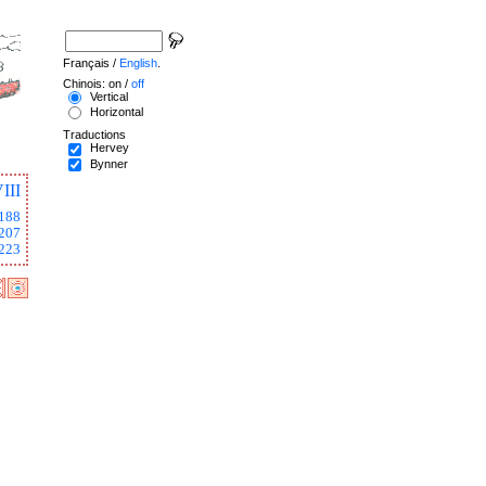
Français /
English
.
Chinois: on /
off
Vertical
Horizontal
Traductions
Hervey
Bynner
III
188
207
223