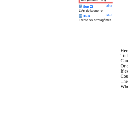
table
兵
Sun Zi
L'Art de la guerre
table
计
36 Ji
Trente-six stratagèmes
Here
To 
Can 
Or o
If 
Cou
Thes
Whe