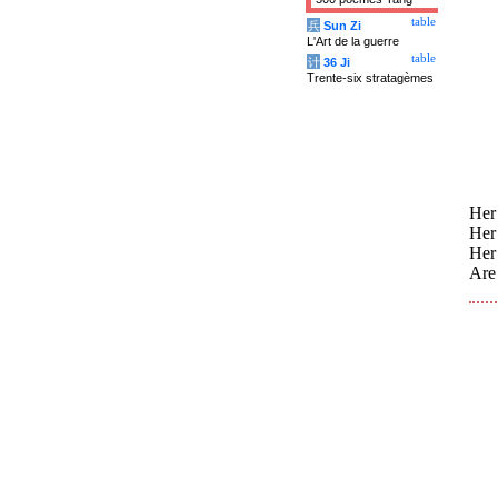
table
兵
Sun Zi
L'Art de la guerre
table
计
36 Ji
Trente-six stratagèmes
Her 
Her 
Her 
Are 