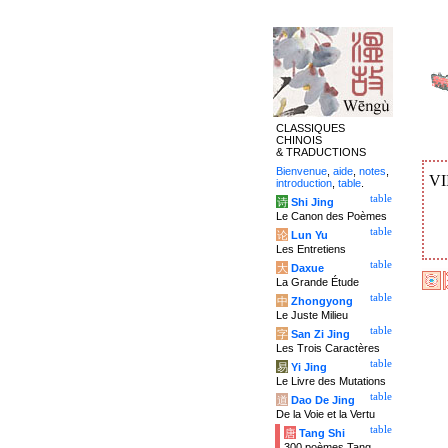
CLASSIQUES
CHINOIS
& TRADUCTIONS
Bienvenue
,
aide
,
notes
,
VI
introduction
,
table
.
table
诗
Shi Jing
Le Canon des Poèmes
table
论
Lun Yu
Les Entretiens
table
大
Daxue
La Grande Étude
table
中
Zhongyong
Le Juste Milieu
table
字
San Zi Jing
Les Trois Caractères
table
易
Yi Jing
Le Livre des Mutations
table
道
Dao De Jing
De la Voie et la Vertu
table
唐
Tang Shi
300 poèmes Tang