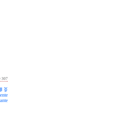
r 307
ente
ante