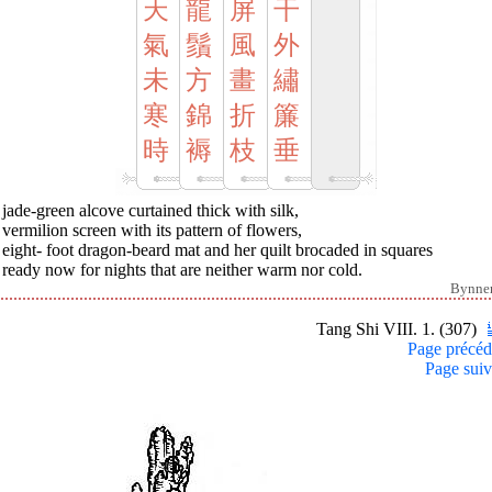
天
龍
屏
干
氣
鬚
風
外
未
方
畫
繡
寒
錦
折
簾
時
褥
枝
垂
jade-green alcove curtained thick with silk,
vermilion screen with its pattern of flowers,
eight- foot dragon-beard mat and her quilt brocaded in squares
ready now for nights that are neither warm nor cold.
Bynne
Tang Shi VIII. 1. (307)
Page précéd
Page suiv