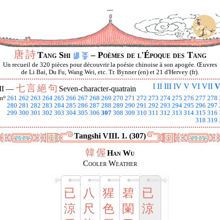
...
唐
詩
Tang Shi
– Poèmes de l'Époque des Tang
Un recueil de 320 pièces pour découvrir la poésie chinoise à son apogée. Œuvres
de Li Bai, Du Fu, Wang Wei, etc. Tr. Bynner (en) et 21 d'Hervey (fr).
I
II
III
IV
V
VI
VII
V
七
言
絕
句
II —
Seven-character-quatrain
nº
261
262
263
264
265
266
267
268
269
270
271
272
273
274
275
276
277
278
280
281
282
283
284
285
286
287
288
289
290
291
292
293
294
295
296
297
299
300
301
302
303
304
305
306
307
308
309
310
311
312
313
314
315
316
318
319
Tangshi VIII. 1. (307)
韓
偓
Han Wu
Cooler Weather
已
八
猩
碧
已
涼
尺
色
闌
涼