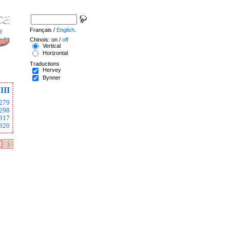
Français /
English
.
Chinois: on /
off
Vertical
Horizontal
Traductions
Hervey
Bynner
III
279
298
317
320