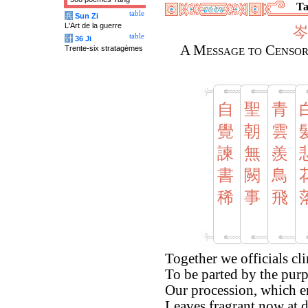
Ta
table
兵
Sun Zi
L'Art de la guerre
岑
table
计
36 Ji
A Message to Censor 
Trente-six stratagèmes
自
聖
青
覺
朝
雲
諫
無
羨
書
闕
鳥
稀
事
飛
Together we officials cl
To be parted by the purpl
Our procession, which en
Leaves fragrant now at d