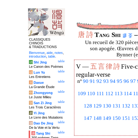
唐
詩
Tang Shi
–
CLASSIQUES
Un recueil de 320 pièces
CHINOIS
& TRADUCTIONS
son apogée. Œuvres de
Bienvenue
,
aide
,
notes
,
Bynner (en
introduction
,
table
.
table
诗
Shi Jing
五
言
律
詩
V —
Five-c
Le Canon des Poèmes
table
论
Lun Yu
regular-verse
Les Entretiens
nº
90
91
92
93
94
95
96
97
table
大
Daxue
La Grande Étude
table
109
110
111
112
113
114
1
中
Zhongyong
Le Juste Milieu
table
字
San Zi Jing
128
129
130
131
132
13
Les Trois Caractères
table
易
Yi Jing
147
148
149
150
151
15
Le Livre des Mutations
table
道
Dao De Jing
De la Voie et la Vertu
table
唐
Tang Shi
300 poèmes Tang