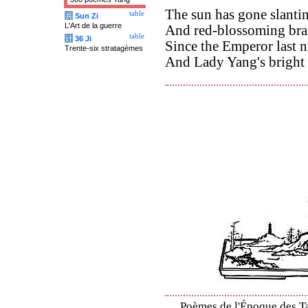
The sun has gone slantin
table
兵
Sun Zi
L'Art de la guerre
And red-blossoming bra
table
计
36 Ji
Since the Emperor last 
Trente-six stratagèmes
And Lady Yang's bright 
Poèmes de l'Époque des Ta