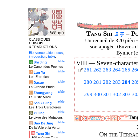
Tang Shi
– Po
CLASSIQUES
Un recueil de 320 pièces
CHINOIS
son apogée. Œuvres de
& TRADUCTIONS
Bynner (en
Bienvenue
,
aide
,
notes
,
introduction
,
table
.
table
VIII —
Seven-character
诗
Shi Jing
Le Canon des Poèmes
nº
261
262
263
264
265
26
table
论
Lun Yu
Les Entretiens
280
281
282
283
284
28
table
大
Daxue
La Grande Étude
table
中
Zhongyong
299
300
301
302
303
30
Le Juste Milieu
table
字
San Zi Jing
Les Trois Caractères
table
易
Yi Jing
Tang
Le Livre des Mutations
table
道
Dao De Jing
De la Voie et la Vertu
table
On the Terrac
唐
Tang Shi
300 poèmes Tang