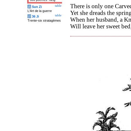
There is only one Carve
table
兵
Sun Zi
L'Art de la guerre
Yet she dreads the sprin
table
计
36 Ji
When her husband, a Kni
Trente-six stratagèmes
Will leave her sweet bed,