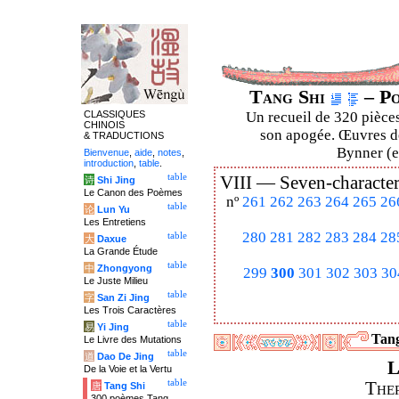
Tang Shi
– Po
CLASSIQUES
Un recueil de 320 pièces
CHINOIS
son apogée. Œuvres de
& TRADUCTIONS
Bynner (en
Bienvenue
,
aide
,
notes
,
introduction
,
table
.
table
VIII —
Seven-character
诗
Shi Jing
Le Canon des Poèmes
nº
261
262
263
264
265
26
table
论
Lun Yu
Les Entretiens
280
281
282
283
284
28
table
大
Daxue
La Grande Étude
table
中
Zhongyong
299
300
301
302
303
30
Le Juste Milieu
table
字
San Zi Jing
Les Trois Caractères
table
易
Yi Jing
Tang
Le Livre des Mutations
table
道
Dao De Jing
L
De la Voie et la Vertu
table
Ther
唐
Tang Shi
300 poèmes Tang