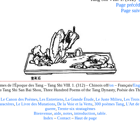
Page précéd
Page suiv
mes de l'Époque des Tang – Tang Shi VIII. 1. (312) – Chinois off/
on
– Français/
Eng
s
Tang Shi San Bai Shou, Three Hundred Poems of the Tang Dynasty, Poésie des Th
Le Canon des Poèmes
,
Les Entretiens
,
La Grande Étude
,
Le Juste Milieu
,
Les Trois
aractères
,
Le Livre des Mutations
,
De la Voie et la Vertu
,
300 poèmes Tang
,
L'Art de
guerre
,
Trente-six stratagèmes
Bienvenue
,
aide
,
notes
,
introduction
,
table
.
Index
–
Contact
–
Haut de page