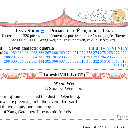
...
Tang Shi
– Poèmes de l'Époque des Tang
Un recueil de 320 pièces pour découvrir la poésie chinoise à son apogée. Œuvres
de Li Bai, Du Fu, Wang Wei, etc. Tr. Bynner (en) et 21 d'Hervey (fr).
II —
Seven-character-quatrain
I
II
III
IV
V
VI
VII
V
nº
261
262
263
264
265
266
267
268
269
270
271
272
273
274
275
276
277
278
280
281
282
283
284
285
286
287
288
289
290
291
292
293
294
295
296
297
299
300
301
302
303
304
305
306
307
308
309
310
311
312
313
314
315
316
318
319
Tangshi VIII. 1. (312)
Wang Wei
A Song at Weicheng
rning-rain has settled the dust in Weicheng;
ows are green again in the tavern dooryard....
t till we empty one more cup –
 of Yang Gate there'll be no old friends.
Bynne
Tang Shi VIII. 1. (312)