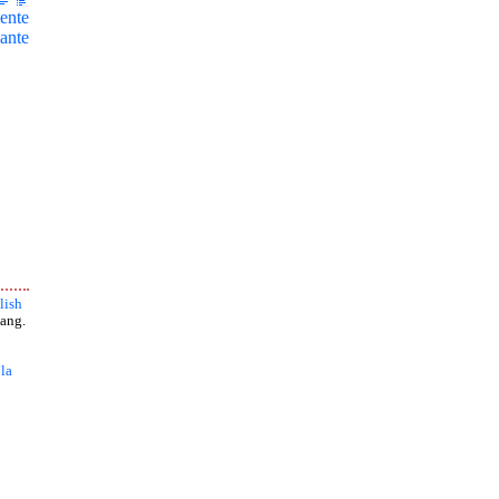
ente
ante
lish
ang.
 la