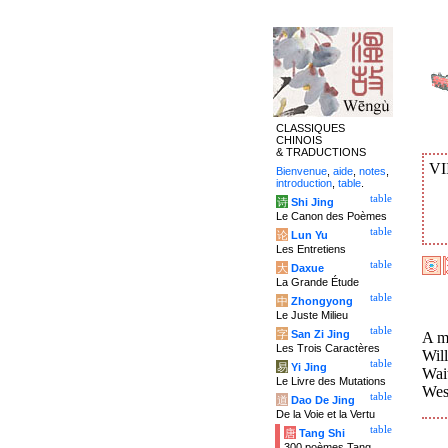
CLASSIQUES
CHINOIS
& TRADUCTIONS
VI
Bienvenue
,
aide
,
notes
,
introduction
,
table
.
table
诗
Shi Jing
Le Canon des Poèmes
table
论
Lun Yu
Les Entretiens
table
大
Daxue
La Grande Étude
table
中
Zhongyong
Le Juste Milieu
table
字
San Zi Jing
A mo
Les Trois Caractères
Will
table
易
Yi Jing
Wai
Le Livre des Mutations
West
table
道
Dao De Jing
De la Voie et la Vertu
table
唐
Tang Shi
300 poèmes Tang