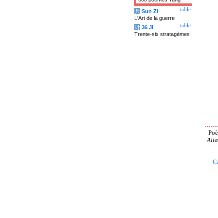
table
兵
Sun Zi
L'Art de la guerre
table
计
36 Ji
Trente-six stratagèmes
Poè
Alia
C