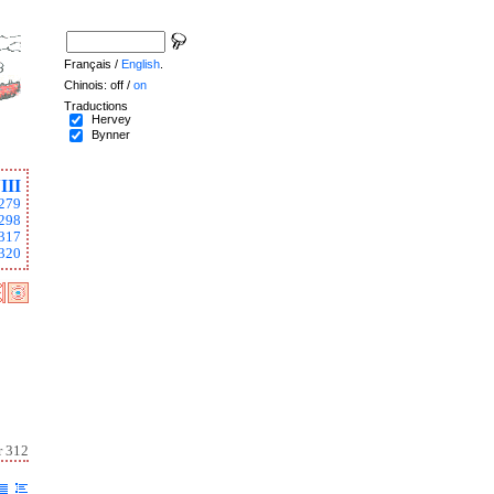
Français /
English
.
Chinois: off /
on
Traductions
Hervey
Bynner
III
279
298
317
320
r 312