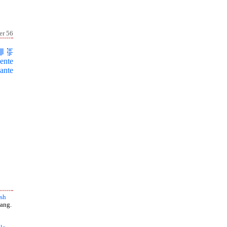
er 56
ente
ante
sh
ang.