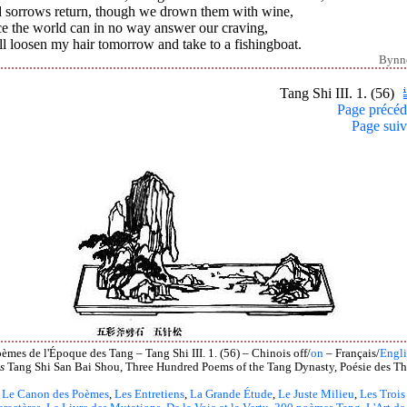
 sorrows return, though we drown them with wine,
ce the world can in no way answer our craving,
ll loosen my hair tomorrow and take to a fishingboat.
Bynn
Tang Shi III. 1. (56)
Page précéd
Page suiv
èmes de l'Époque des Tang – Tang Shi III. 1. (56) – Chinois off/
on
– Français/
Engli
s
Tang Shi San Bai Shou, Three Hundred Poems of the Tang Dynasty, Poésie des Th
Le Canon des Poèmes
,
Les Entretiens
,
La Grande Étude
,
Le Juste Milieu
,
Les Trois