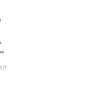
t
s
 au
ey 22