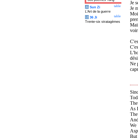
Je s
table
兵
Sun Zi
Je m
L'Art de la guerre
Moi 
table
计
36 Ji
pren
Trente-six stratagèmes
Mais
voir
C'es
C'es
L'ho
dési
Ne p
capr
Sinc
Tod
The
As I
The 
And
We b
Aspi
But 