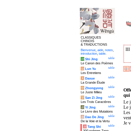
CLASSIQUES
CHINOIS
& TRADUCTIONS
II
Bienvenue
,
aide
,
notes
,
introduction
,
table
.
table
诗
Shi Jing
Le Canon des Poèmes
table
论
Lun Yu
Les Entretiens
table
大
Daxue
La Grande Étude
table
中
Zhongyong
Off
Le Juste Milieu
qui
table
字
San Zi Jing
Le j
Les Trois Caractères
table
Le j
易
Yi Jing
Le Livre des Mutations
Les 
table
道
Dao De Jing
ven
De la Voie et la Vertu
Je v
table
唐
Tang Shi
300 poèmes Tang