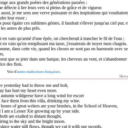
onge aux grands poètes des générations passées ;
e délecte à lire leurs vers si pleins de grâce et de vigueur.
aussi, je me sens une verve puissante et des inspirations qui voudraient
dre leur essor ;
 pour égaler ces sublimes génies, il faudrait s'élever jusqu'au ciel pur, e
 les astres de plus près.
t en vain qu'armé d'une épée, on chercherait à trancher le fil de l'eau ;
t en vain qu'en remplissant ma tasse, j'essaierais de noyer mon chagrin.
mme, dans cette vie, quand les choses ne sont pas en harmonie avec se
rs,
eut que se jeter dans une barque, les cheveux au vent, et s'abandonner
ice des flots.
Voir d'
autres traductions françaises
.
Herv
e yesterday had to throw me and bolt,
ay has hurt my heart even more.
 autumn wildgeese have a long wind for escort
 face them from this villa, drinking my wine.
bones of great writers are your brushes, in the School of Heaven,
 I am a Lesser Xie growing up by your side.
oth are exalted to distant thought,
ring to the sky and the bright moon.
since water still flows, though we cut it with our swords,