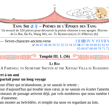
...
Tang Shi
– Poèmes de l'Époque des Tang
Un recueil de 320 pièces pour découvrir la poésie chinoise à son apogée. Œuvres
de Li Bai, Du Fu, Wang Wei, etc. Tr. Bynner (en) et 21 d'Hervey (fr).
I —
Seven-character-ancient-verse
I
II
III
IV
V
VI
VII
V
nº
46
47
48
49
50
51
52
53
54
55
56
57
58
59
60
61
62
6
65
66
67
68
69
70
71
7
Tangshi III. 1. (56)
Li Bai
A Farewell to Secretary Shuyun at the Xietiao Villa in Xuanzhou
ert à un ami
 partait pour un long voyage
our d'hier qui m'abandonne, je ne saurais le retenir ;
our d'aujourd'hui qui trouble mon cœur, je ne saurais en écarter l'amert
oiseaux de passage arrivent déjà, par vols nombreux que nous ramène 
t d'automne.
ais monter au belvédère, et remplir ma tasse en regardant au loin.