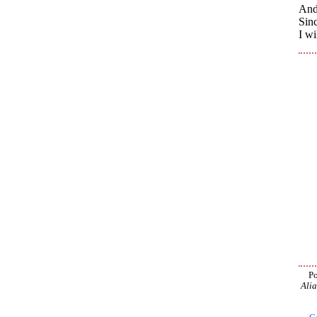
And
Sin
I wi
Po
Alia