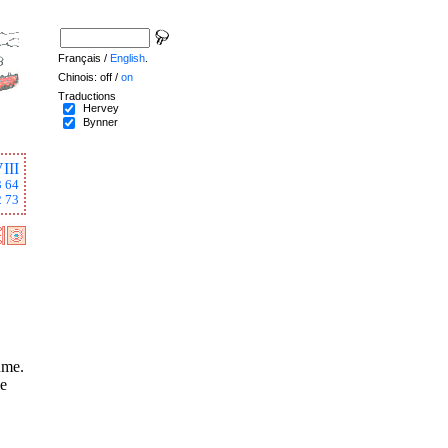
Français /
English
.
Chinois: off /
on
Traductions
Hervey
Bynner
III
3
64
2
73
ume.
le