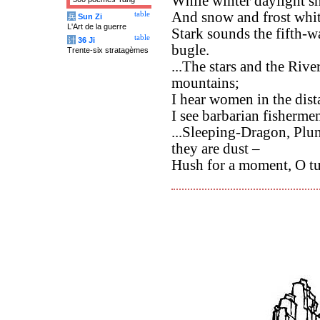
While winter daylight sh
And snow and frost white
table
兵
Sun Zi
L'Art de la guerre
Stark sounds the fifth-w
table
计
36 Ji
bugle.
Trente-six stratagèmes
...The stars and the Rive
mountains;
I hear women in the dista
I see barbarian fisherme
...Sleeping-Dragon, Plu
they are dust –
Hush for a moment, O tu