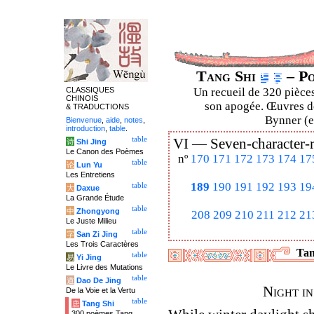
Tang Shi
– Po
CLASSIQUES
Un recueil de 320 pièces
CHINOIS
son apogée. Œuvres de
& TRADUCTIONS
Bynner (en
Bienvenue
,
aide
,
notes
,
introduction
,
table
.
table
VI —
Seven-character-
诗
Shi Jing
Le Canon des Poèmes
nº
170
171
172
173
174
17
table
论
Lun Yu
Les Entretiens
189
190
191
192
193
19
table
大
Daxue
La Grande Étude
table
中
Zhongyong
208
209
210
211
212
21
Le Juste Milieu
table
字
San Zi Jing
Les Trois Caractères
Tan
table
易
Yi Jing
Le Livre des Mutations
table
道
Dao De Jing
Night i
De la Voie et la Vertu
table
唐
Tang Shi
300 poèmes Tang