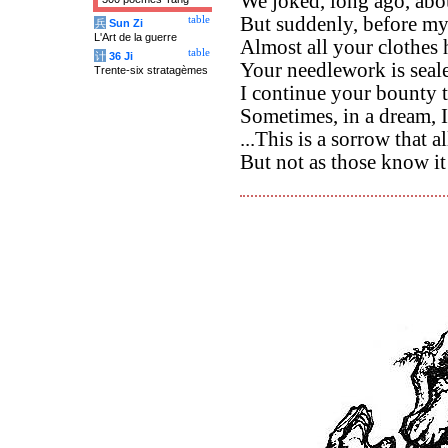
We joked, long ago, abo
But suddenly, before my
table
兵
Sun Zi
L'Art de la guerre
Almost all your clothes
table
计
36 Ji
Your needlework is sealed,
Trente-six stratagèmes
I continue your bounty 
Sometimes, in a dream, I
...This is a sorrow that
But not as those know i