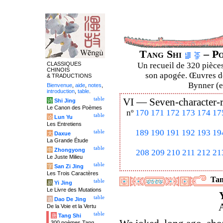
Tang Shi
– Po
CLASSIQUES
Un recueil de 320 pièces
CHINOIS
son apogée. Œuvres de
& TRADUCTIONS
Bynner (en
Bienvenue
,
aide
,
notes
,
introduction
,
table
.
table
VI —
Seven-character-
诗
Shi Jing
Le Canon des Poèmes
nº
170
171
172
173
174
17
table
论
Lun Yu
Les Entretiens
189
190
191
192
193
19
table
大
Daxue
La Grande Étude
table
中
Zhongyong
208
209
210
211
212
21
Le Juste Milieu
table
字
San Zi Jing
Les Trois Caractères
Tan
table
易
Yi Jing
Le Livre des Mutations
table
道
Dao De Jing
A
De la Voie et la Vertu
table
唐
Tang Shi
300 poèmes Tang