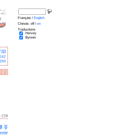
Français /
English
.
Chinois: off /
on
Traductions
Hervey
Bynner
III
242
260
r 258
ente