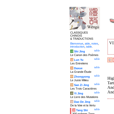
CLASSIQUES
CHINOIS
& TRADUCTIONS
VI
Bienvenue
,
aide
,
notes
,
introduction
,
table
.
table
诗
Shi Jing
Le Canon des Poèmes
table
论
Lun Yu
Les Entretiens
table
大
Daxue
La Grande Étude
table
中
Zhongyong
High
Le Juste Milieu
Tart
table
字
San Zi Jing
And
Les Trois Caractères
And
table
易
Yi Jing
Le Livre des Mutations
table
道
Dao De Jing
De la Voie et la Vertu
table
唐
Tang Shi
300 poèmes Tang