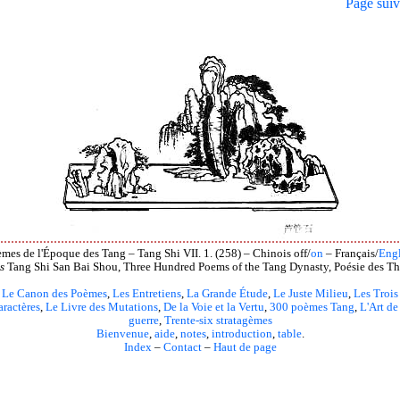
Page suiv
mes de l'Époque des Tang – Tang Shi VII. 1. (258) – Chinois off/
on
– Français/
Engl
s
Tang Shi San Bai Shou, Three Hundred Poems of the Tang Dynasty, Poésie des Th
Le Canon des Poèmes
,
Les Entretiens
,
La Grande Étude
,
Le Juste Milieu
,
Les Trois
aractères
,
Le Livre des Mutations
,
De la Voie et la Vertu
,
300 poèmes Tang
,
L'Art de
guerre
,
Trente-six stratagèmes
Bienvenue
,
aide
,
notes
,
introduction
,
table
.
Index
–
Contact
–
Haut de page