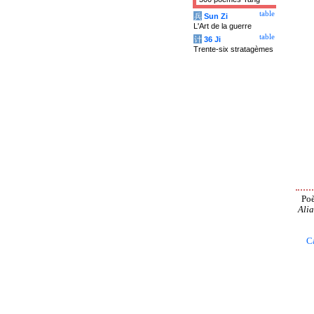
table
兵
Sun Zi
L'Art de la guerre
table
计
36 Ji
Trente-six stratagèmes
Poè
Alia
C