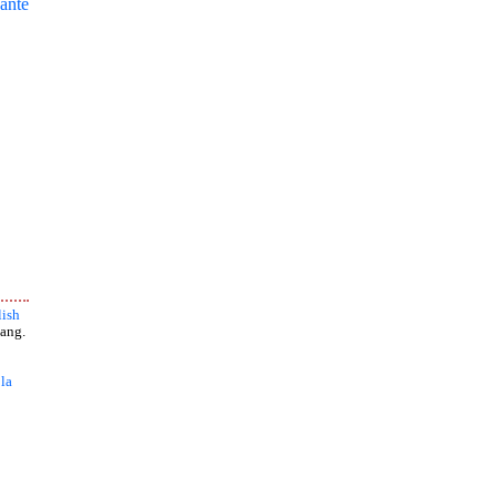
ante
ish
ang.
 la