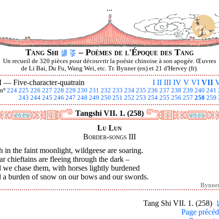
...
Tang Shi
– Poèmes de l'Époque des Tang
Un recueil de 320 pièces pour découvrir la poésie chinoise à son apogée. Œuvres
de Li Bai, Du Fu, Wang Wei, etc. Tr. Bynner (en) et 21 d'Hervey (fr).
I —
Five-character-quatrain
I
II
III
IV
V
VI
VII
V
nº
224
225
226
227
228
229
230
231
232
233
234
235
236
237
238
239
240
241
243
244
245
246
247
248
249
250
251
252
253
254
255
256
257
258
259
Tangshi VII. 1. (258)
Lu Lun
Border-songs III
 in the faint moonlight, wildgeese are soaring.
ar chieftains are fleeing through the dark –
 we chase them, with horses lightly burdened
 a burden of snow on our bows and our swords.
Bynne
Tang Shi VII. 1. (258)
Page précéd