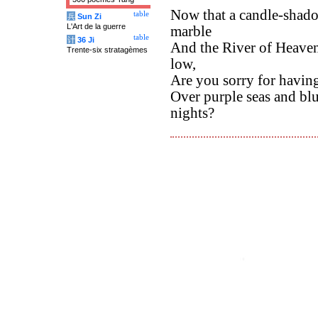
Now that a candle-shado
table
兵
Sun Zi
L'Art de la guerre
marble
table
计
36 Ji
And the River of Heaven 
Trente-six stratagèmes
low,
Are you sorry for having
Over purple seas and blu
nights?