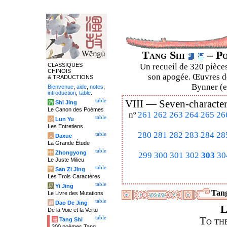
Tang Shi
– Po
CLASSIQUES
Un recueil de 320 pièces
CHINOIS
son apogée. Œuvres de
& TRADUCTIONS
Bynner (en
Bienvenue
,
aide
,
notes
,
introduction
,
table
.
table
VIII —
Seven-character
诗
Shi Jing
Le Canon des Poèmes
nº
261
262
263
264
265
26
table
论
Lun Yu
Les Entretiens
280
281
282
283
284
28
table
大
Daxue
La Grande Étude
table
中
Zhongyong
299
300
301
302
303
30
Le Juste Milieu
table
字
San Zi Jing
Les Trois Caractères
table
易
Yi Jing
Tang
Le Livre des Mutations
table
道
Dao De Jing
L
De la Voie et la Vertu
table
To th
唐
Tang Shi
300 poèmes Tang