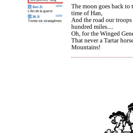
The moon goes back to th
table
兵
Sun Zi
L'Art de la guerre
time of Han,
table
计
36 Ji
And the road our troops 
Trente-six stratagèmes
hundred miles....
Oh, for the Winged Gene
That never a Tartar hors
Mountains!