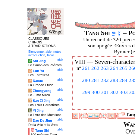
Tang Shi
– Po
CLASSIQUES
Un recueil de 320 pièces
CHINOIS
son apogée. Œuvres de
& TRADUCTIONS
Bynner (en
Bienvenue
,
aide
,
notes
,
introduction
,
table
.
table
VIII —
Seven-character
诗
Shi Jing
Le Canon des Poèmes
nº
261
262
263
264
265
26
table
论
Lun Yu
Les Entretiens
280
281
282
283
284
28
table
大
Daxue
La Grande Étude
table
中
Zhongyong
299
300
301
302
303
30
Le Juste Milieu
table
字
San Zi Jing
Les Trois Caractères
table
易
Yi Jing
Tang
Le Livre des Mutations
table
道
Dao De Jing
Wan
De la Voie et la Vertu
table
Ove
唐
Tang Shi
300 poèmes Tang