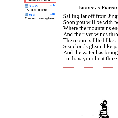
table
兵
Sun Zi
Bidding a Friend
L'Art de la guerre
table
计
36 Ji
Sailing far off from Jin
Trente-six stratagèmes
Soon you will be with pe
Where the mountains end
And the river winds thro
The moon is lifted like a
Sea-clouds gleam like pa
And the water has broug
To draw your boat three