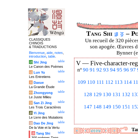
Tang Shi
– Po
CLASSIQUES
Un recueil de 320 pièces
CHINOIS
son apogée. Œuvres de
& TRADUCTIONS
Bynner (en
Bienvenue
,
aide
,
notes
,
introduction
,
table
.
table
V —
Five-character-reg
诗
Shi Jing
Le Canon des Poèmes
nº
90
91
92
93
94
95
96
97
table
论
Lun Yu
Les Entretiens
109
110
111
112
113
114
1
table
大
Daxue
La Grande Étude
table
中
Zhongyong
128
129
130
131
132
13
Le Juste Milieu
table
字
San Zi Jing
147
148
149
150
151
15
Les Trois Caractères
table
易
Yi Jing
Le Livre des Mutations
table
道
Dao De Jing
De la Voie et la Vertu
Tan
table
唐
Tang Shi
300 poèmes Tang