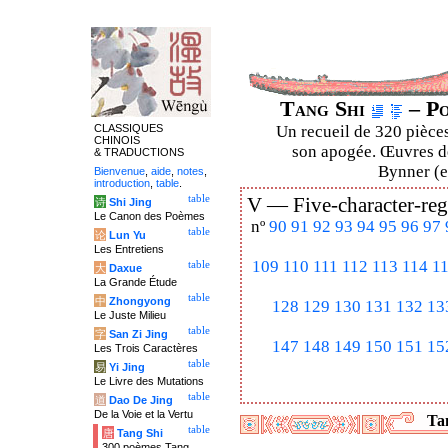
Tang Shi
– Po
CLASSIQUES
Un recueil de 320 pièces
CHINOIS
son apogée. Œuvres de
& TRADUCTIONS
Bynner (en
Bienvenue
,
aide
,
notes
,
introduction
,
table
.
table
V —
Five-character-reg
诗
Shi Jing
Le Canon des Poèmes
nº
90
91
92
93
94
95
96
97
table
论
Lun Yu
Les Entretiens
109
110
111
112
113
114
1
table
大
Daxue
La Grande Étude
table
中
Zhongyong
128
129
130
131
132
13
Le Juste Milieu
table
字
San Zi Jing
147
148
149
150
151
15
Les Trois Caractères
table
易
Yi Jing
Le Livre des Mutations
table
道
Dao De Jing
De la Voie et la Vertu
Tan
table
唐
Tang Shi
300 poèmes Tang