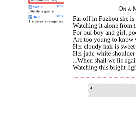
table
兵
Sun Zi
On a 
L'Art de la guerre
table
计
36 Ji
Far off in Fuzhou she is
Trente-six stratagèmes
Watching it alone from 
For our boy and girl, poo
Are too young to know w
Her cloudy hair is sweet
Her jade-white shoulder 
...When shall we lie agai
Watching this bright lig
a