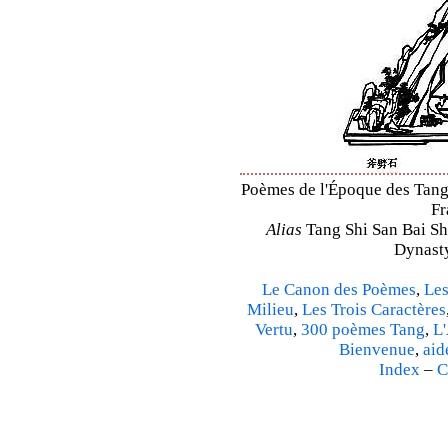
Poèmes de l'Époque des Tang 
Fr
Alias
Tang Shi San Bai Sh
Dynasty
Le Canon des Poèmes
,
Les
Milieu
,
Les Trois Caractères
Vertu
,
300 poèmes Tang
,
L'
Bienvenue
,
aid
Index
–
C