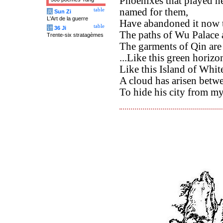
Phoenixes that played he
named for them,
table
兵
Sun Zi
L'Art de la guerre
Have abandoned it now to
table
计
36 Ji
The paths of Wu Palace 
Trente-six stratagèmes
The garments of Qin are 
...Like this green horiz
Like this Island of White
A cloud has arisen betw
To hide his city from m