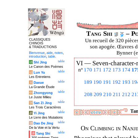
Tang Shi
– Po
CLASSIQUES
Un recueil de 320 pièces
CHINOIS
son apogée. Œuvres de
& TRADUCTIONS
Bynner (en
Bienvenue
,
aide
,
notes
,
introduction
,
table
.
table
VI —
Seven-character-
诗
Shi Jing
Le Canon des Poèmes
nº
170
171
172
173
174
17
table
论
Lun Yu
Les Entretiens
189
190
191
192
193
19
table
大
Daxue
La Grande Étude
table
中
Zhongyong
208
209
210
211
212
21
Le Juste Milieu
table
字
San Zi Jing
Les Trois Caractères
Tan
table
易
Yi Jing
Le Livre des Mutations
table
道
Dao De Jing
On Climbing in Nanji
De la Voie et la Vertu
table
唐
Tang Shi
300 poèmes Tang