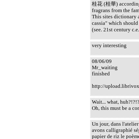
桂花 (桂華) accordin
fragrans from the fam
This sites dictionar
cassia" which shoul
(see. 21st century c.e
very interesting
08/06/09
Mr_waiting
finished
http://upload.libri
Wait... what, huh?!?!
Oh, this must be a c
Un jour, dans l'ateli
avons calligraphié sé
papier de riz le poè