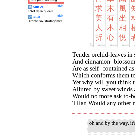
table
求
木
風
兵
Sun Zi
L'Art de la guerre
table
美
有
坐
计
36 Ji
Trente-six stratagèmes
人
本
相
折
心
悅
Tender orchid-leaves in 
And cinnamon- blossoms
Are as self- contained as 
Which conforms them to 
Yet why will you think t
Allured by sweet winds 
Would no more ask to-be
THan Would any other n
oh and by the way. it