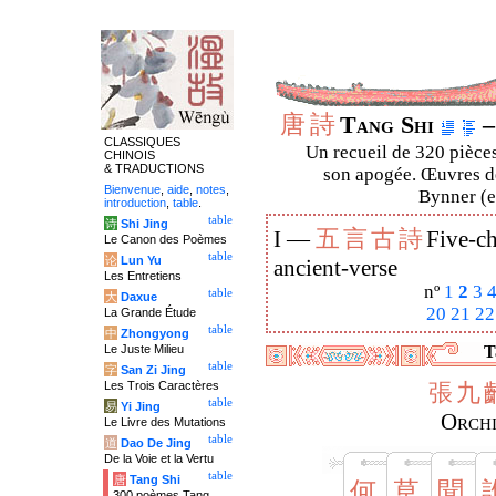
唐
詩
Tang Shi
–
CLASSIQUES
Un recueil de 320 pièces
CHINOIS
& TRADUCTIONS
son apogée. Œuvres de
Bienvenue
,
aide
,
notes
,
Bynner (en
introduction
,
table
.
table
诗
Shi Jing
五
言
古
詩
I —
Five-ch
Le Canon des Poèmes
table
论
Lun Yu
ancient-verse
Les Entretiens
nº
1
2
3
table
大
Daxue
20
21
22
La Grande Étude
table
中
Zhongyong
Le Juste Milieu
T
table
字
San Zi Jing
Les Trois Caractères
張
九
table
易
Yi Jing
Orchi
Le Livre des Mutations
table
道
Dao De Jing
De la Voie et la Vertu
table
唐
Tang Shi
何
草
聞
300 poèmes Tang