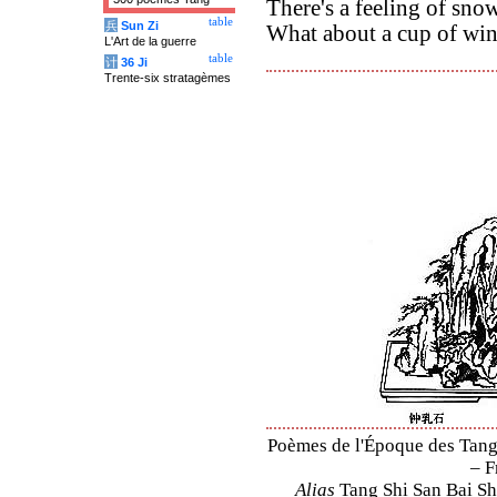
There's a feeling of sno
table
兵
Sun Zi
What about a cup of win
L'Art de la guerre
table
计
36 Ji
Trente-six stratagèmes
Poèmes de l'Époque des Tang 
– F
Alias
Tang Shi San Bai Sh