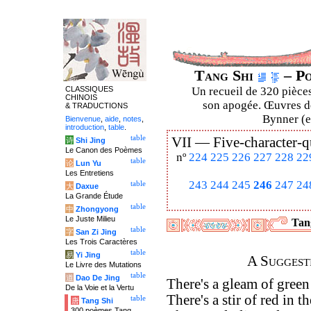
Tang Shi
– Po
CLASSIQUES
Un recueil de 320 pièces
CHINOIS
son apogée. Œuvres de
& TRADUCTIONS
Bynner (en
Bienvenue
,
aide
,
notes
,
introduction
,
table
.
table
VII —
Five-character-q
诗
Shi Jing
Le Canon des Poèmes
nº
224
225
226
227
228
22
table
论
Lun Yu
Les Entretiens
243
244
245
246
247
24
table
大
Daxue
La Grande Étude
table
中
Zhongyong
Le Juste Milieu
Tang
table
字
San Zi Jing
Les Trois Caractères
table
易
Yi Jing
A Suggest
Le Livre des Mutations
table
道
Dao De Jing
There's a gleam of green 
De la Voie et la Vertu
There's a stir of red in t
table
唐
Tang Shi
300 poèmes Tang