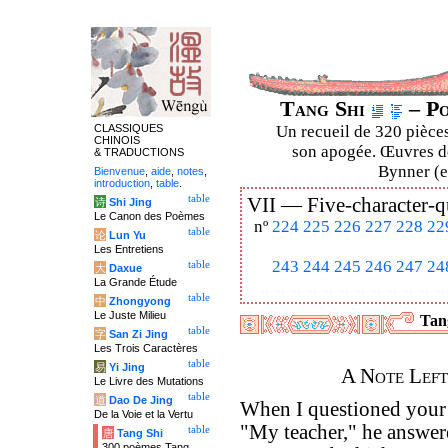
Tang Shi
– Po
CLASSIQUES
Un recueil de 320 pièces
CHINOIS
son apogée. Œuvres de
& TRADUCTIONS
Bynner (en
Bienvenue
,
aide
,
notes
,
introduction
,
table
.
table
VII —
Five-character-q
诗
Shi Jing
Le Canon des Poèmes
nº
224
225
226
227
228
22
table
论
Lun Yu
Les Entretiens
243
244
245
246
247
24
table
大
Daxue
La Grande Étude
table
中
Zhongyong
Le Juste Milieu
Tang
table
字
San Zi Jing
Les Trois Caractères
table
易
Yi Jing
A Note Left
Le Livre des Mutations
table
道
Dao De Jing
When I questioned your p
De la Voie et la Vertu
"My teacher," he answere
table
唐
Tang Shi
300 poèmes Tang