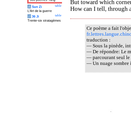
But toward which corner
table
兵
Sun Zi
How can I tell, through a
L'Art de la guerre
table
计
36 Ji
Trente-six stratagèmes
Ce poème a fait l'obje
fr.lettres.langue.chin
traduction :
— Sous la pinède, int
— De répondre: Le ma
— parcourant seul le
— Un nuage sombre i