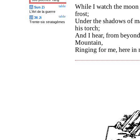
While I watch the moon
table
兵
Sun Zi
L'Art de la guerre
frost;
table
计
36 Ji
Under the shadows of ma
Trente-six stratagèmes
his torch;
And I hear, from beyond
Mountain,
Ringing for me, here in 