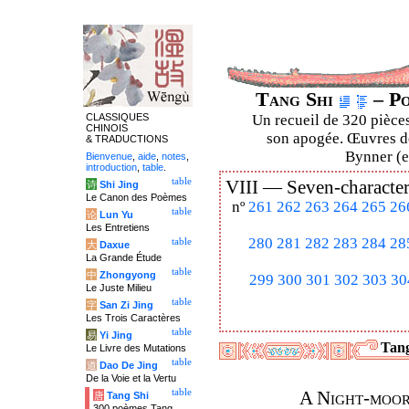
Tang Shi
– Po
CLASSIQUES
Un recueil de 320 pièces
CHINOIS
son apogée. Œuvres de
& TRADUCTIONS
Bynner (en
Bienvenue
,
aide
,
notes
,
introduction
,
table
.
table
VIII —
Seven-character
诗
Shi Jing
Le Canon des Poèmes
nº
261
262
263
264
265
26
table
论
Lun Yu
Les Entretiens
280
281
282
283
284
28
table
大
Daxue
La Grande Étude
table
中
Zhongyong
299
300
301
302
303
30
Le Juste Milieu
table
字
San Zi Jing
Les Trois Caractères
table
易
Yi Jing
Tang
Le Livre des Mutations
table
道
Dao De Jing
De la Voie et la Vertu
table
A Night-moor
唐
Tang Shi
300 poèmes Tang