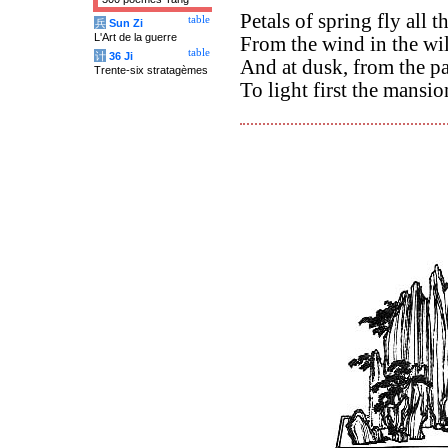
Petals of spring fly all t
table
兵
Sun Zi
L'Art de la guerre
From the wind in the wil
table
计
36 Ji
And at dusk, from the pa
Trente-six stratagèmes
To light first the mansio