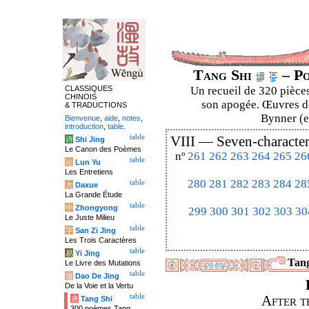
Tang Shi
– Po
CLASSIQUES
Un recueil de 320 pièces
CHINOIS
son apogée. Œuvres de
& TRADUCTIONS
Bynner (en
Bienvenue
,
aide
,
notes
,
introduction
,
table
.
table
VIII —
Seven-character
诗
Shi Jing
Le Canon des Poèmes
nº
261
262
263
264
265
26
table
论
Lun Yu
Les Entretiens
280
281
282
283
284
28
table
大
Daxue
La Grande Étude
table
中
Zhongyong
299
300
301
302
303
30
Le Juste Milieu
table
字
San Zi Jing
Les Trois Caractères
table
易
Yi Jing
Tang
Le Livre des Mutations
table
道
Dao De Jing
De la Voie et la Vertu
table
After t
唐
Tang Shi
300 poèmes Tang