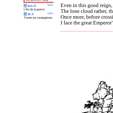
Even in this good reign,
table
兵
Sun Zi
L'Art de la guerre
The lone cloud rather, th
table
计
36 Ji
Once more, before crossi
Trente-six stratagèmes
I face the great Empero