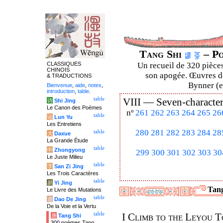
Tang Shi
– Po
CLASSIQUES
Un recueil de 320 pièces
CHINOIS
son apogée. Œuvres de
& TRADUCTIONS
Bynner (en
Bienvenue
,
aide
,
notes
,
introduction
,
table
.
table
VIII —
Seven-character
诗
Shi Jing
Le Canon des Poèmes
nº
261
262
263
264
265
26
table
论
Lun Yu
Les Entretiens
280
281
282
283
284
28
table
大
Daxue
La Grande Étude
table
中
Zhongyong
299
300
301
302
303
30
Le Juste Milieu
table
字
San Zi Jing
Les Trois Caractères
table
易
Yi Jing
Tang
Le Livre des Mutations
table
道
Dao De Jing
De la Voie et la Vertu
table
I Climb to the Leyou 
唐
Tang Shi
300 poèmes Tang