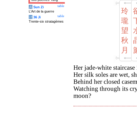
table
兵
Sun Zi
玲
L'Art de la guerre
table
计
36 Ji
瓏
Trente-six stratagèmes
望
秋
月
Her jade-white staircase
Her silk soles are wet, sh
Behind her closed caseme
Watching through its cr
moon?