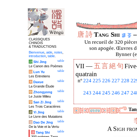
唐
詩
Tang Shi
–
CLASSIQUES
Un recueil de 320 pièces
CHINOIS
& TRADUCTIONS
son apogée. Œuvres de
Bienvenue
,
aide
,
notes
,
Bynner (en
introduction
,
table
.
table
诗
Shi Jing
五
言
絕
句
VII —
Five
Le Canon des Poèmes
table
论
Lun Yu
quatrain
Les Entretiens
nº
224
225
226
227
228
22
table
大
Daxue
La Grande Étude
table
243
244
245
246
247
24
中
Zhongyong
Le Juste Milieu
table
字
San Zi Jing
Les Trois Caractères
Tang
table
易
Yi Jing
Le Livre des Mutations
table
道
Dao De Jing
De la Voie et la Vertu
A Sigh fro
table
唐
Tang Shi
300 poèmes Tang