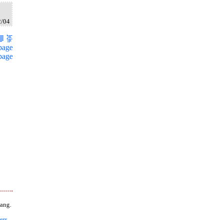
2/04
page
page
ang.
ers