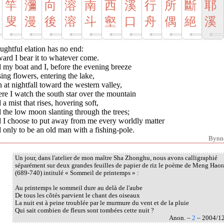
竿
瀰
向
溶
南
西
溪
行
所
斷
耶
叟
漫
後
溶
斗
壑
口
舟
偶
絕
溪
ghtful elation has no end:
ard I bear it to whatever come.
 my boat and I, before the evening breeze
ing flowers, entering the lake,
 at nightfall toward the western valley,
e I watch the south star over the mountain
a mist that rises, hovering soft,
the low moon slanting through the trees;
 I choose to put away from me every worldly matter
only to be an old man with a fishing-pole.
Bynn
Un jour, dans l'atelier de mon maître Sha Zhonghu, nous avons calligraphié
séparément sur deux grandes feuilles de papier de riz le poème de Meng Haor
(689-740) intitulé « Sommeil de printemps » :
Au printemps le sommeil dure au delà de l'aube
De tous les côtés parvient le chant des oiseaux
La nuit est à peine troublée par le murmure du vent et de la pluie
Qui sait combien de fleurs sont tombées cette nuit ?
Anon. –
2
– 2004/1