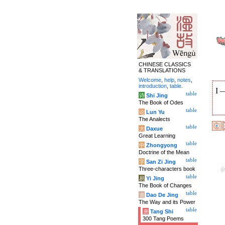
CHINESE CLASSICS
& TRANSLATIONS
Welcome
,
help
,
notes
,
introduction
,
table
.
I
table
诗
Shi Jing
The Book of Odes
table
论
Lun Yu
The Analects
table
大
Daxue
Great Learning
table
中
Zhongyong
Doctrine of the Mean
table
字
San Zi Jing
Three-characters book
table
易
Yi Jing
The Book of Changes
table
道
Dao De Jing
The Way and its Power
table
唐
Tang Shi
300 Tang Poems