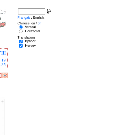
Français
/ English.
Chinese: on /
off
Vertical
Horizontal
Translations
Bynner
Hervey
III
8
19
4
35