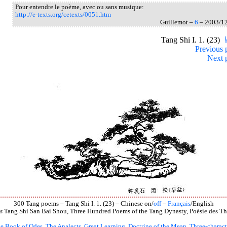
Pour entendre le poème, avec ou sans musique:
http://e-texts.org/cetexts/0051.htm
Guillemot –
6
– 2003/1
Tang Shi I. 1. (23)
Previous 
Next 
300 Tang poems – Tang Shi I. 1. (23) – Chinese on/
off
–
Français
/English
s
Tang Shi San Bai Shou, Three Hundred Poems of the Tang Dynasty, Poésie des Th
e Book of Odes
,
The Analects
,
Great Learning
,
Doctrine of the Mean
,
Three-charact