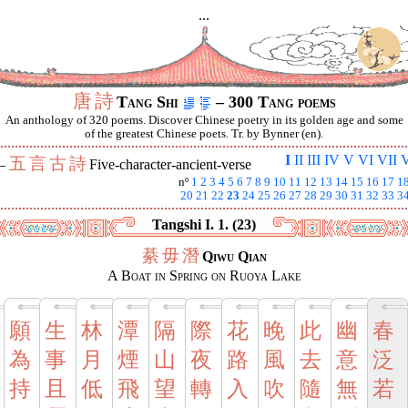
...
唐
詩
Tang Shi
– 300 Tang poems
An anthology of 320 poems. Discover Chinese poetry in its golden age and some
of the greatest Chinese poets. Tr. by Bynner (en).
I
II
III
IV
V
VI
VII
V
五
言
古
詩
 —
Five-character-ancient-verse
nº
1
2
3
4
5
6
7
8
9
10
11
12
13
14
15
16
17
1
20
21
22
23
24
25
26
27
28
29
30
31
32
33
3
Tangshi I. 1. (23)
綦
毋
潛
Qiwu Qian
A Boat in Spring on Ruoya Lake
願
生
林
潭
隔
際
花
晚
此
幽
春
為
事
月
煙
山
夜
路
風
去
意
泛
持
且
低
飛
望
轉
入
吹
隨
無
若