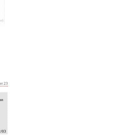
er 23
an
2/03