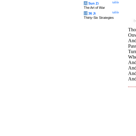
table
兵
Sun Zi
The Art of War
table
计
36 Ji
Thirty-Six Strategies
Thou
Onw
And
Pass
Turn
Wher
And 
And 
And
And 