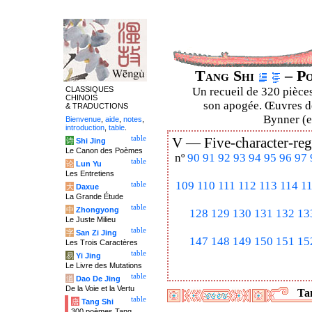
Tang Shi
– Po
CLASSIQUES
Un recueil de 320 pièces
CHINOIS
son apogée. Œuvres de
& TRADUCTIONS
Bynner (en
Bienvenue
,
aide
,
notes
,
introduction
,
table
.
table
V —
Five-character-reg
诗
Shi Jing
Le Canon des Poèmes
nº
90
91
92
93
94
95
96
97
table
论
Lun Yu
Les Entretiens
109
110
111
112
113
114
1
table
大
Daxue
La Grande Étude
table
中
Zhongyong
128
129
130
131
132
13
Le Juste Milieu
table
字
San Zi Jing
147
148
149
150
151
15
Les Trois Caractères
table
易
Yi Jing
Le Livre des Mutations
table
道
Dao De Jing
De la Voie et la Vertu
Tan
table
唐
Tang Shi
300 poèmes Tang