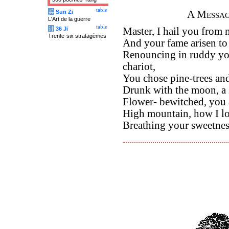
table
兵
Sun Zi
A Messa
L'Art de la guerre
table
计
36 Ji
Master, I hail you from 
Trente-six stratagèmes
And your fame arisen to t
Renouncing in ruddy you
chariot,
You chose pine-trees an
Drunk with the moon, a 
Flower- bewitched, you a
High mountain, how I lo
Breathing your sweetnes