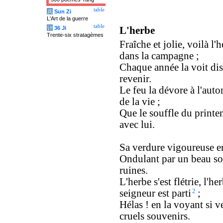
table
兵
Sun Zi
L'Art de la guerre
table
计
36 Ji
L'herbe
Trente-six stratagèmes
Fraîche et jolie, voilà l'
dans la campagne ;
Chaque année la voit dis
revenir.
Le feu la dévore à l'aut
de la vie ;
Que le souffle du printem
avec lui.
Sa verdure vigoureuse e
Ondulant par un beau sol
ruines.
L'herbe s'est flétrie, l'
seigneur est parti
2
;
Hélas ! en la voyant si ve
cruels souvenirs.