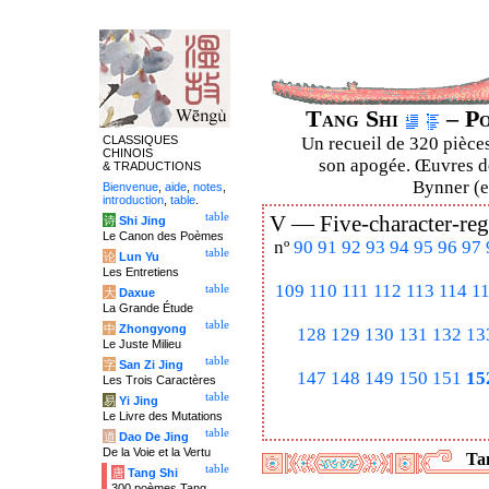
Tang Shi
– Po
CLASSIQUES
Un recueil de 320 pièces
CHINOIS
son apogée. Œuvres de
& TRADUCTIONS
Bynner (en
Bienvenue
,
aide
,
notes
,
introduction
,
table
.
table
V —
Five-character-reg
诗
Shi Jing
Le Canon des Poèmes
nº
90
91
92
93
94
95
96
97
table
论
Lun Yu
Les Entretiens
109
110
111
112
113
114
1
table
大
Daxue
La Grande Étude
table
中
Zhongyong
128
129
130
131
132
13
Le Juste Milieu
table
字
San Zi Jing
147
148
149
150
151
15
Les Trois Caractères
table
易
Yi Jing
Le Livre des Mutations
table
道
Dao De Jing
De la Voie et la Vertu
Tan
table
唐
Tang Shi
300 poèmes Tang