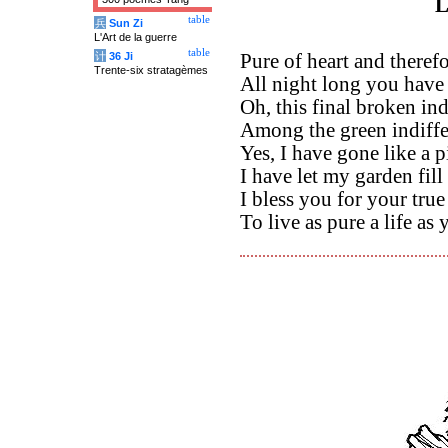
L
table
兵
Sun Zi
L'Art de la guerre
table
计
36 Ji
Pure of heart and theref
Trente-six stratagèmes
All night long you have
Oh, this final broken in
Among the green indiffer
Yes, I have gone like a p
I have let my garden fill
I bless you for your true
To live as pure a life as 