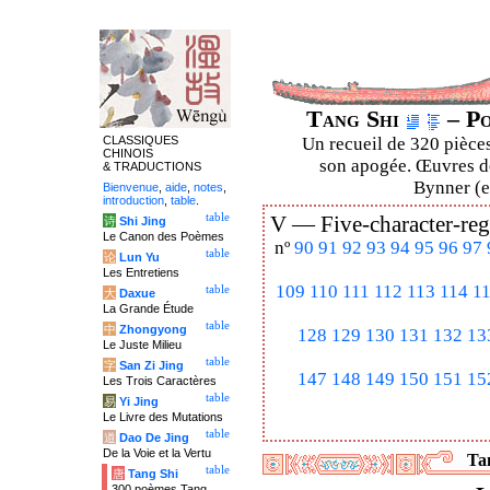
Tang Shi
– Po
CLASSIQUES
Un recueil de 320 pièces
CHINOIS
son apogée. Œuvres de
& TRADUCTIONS
Bynner (en
Bienvenue
,
aide
,
notes
,
introduction
,
table
.
table
V —
Five-character-reg
诗
Shi Jing
Le Canon des Poèmes
nº
90
91
92
93
94
95
96
97
table
论
Lun Yu
Les Entretiens
109
110
111
112
113
114
1
table
大
Daxue
La Grande Étude
table
中
Zhongyong
128
129
130
131
132
13
Le Juste Milieu
table
字
San Zi Jing
147
148
149
150
151
15
Les Trois Caractères
table
易
Yi Jing
Le Livre des Mutations
table
道
Dao De Jing
De la Voie et la Vertu
Tan
table
唐
Tang Shi
300 poèmes Tang