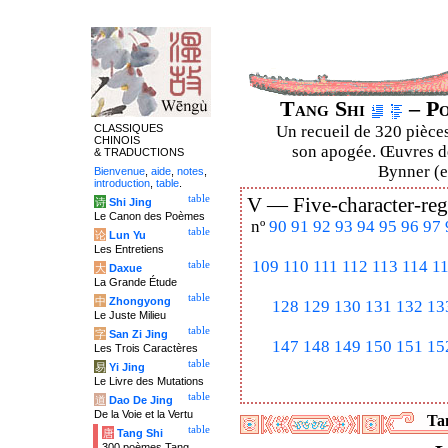
Tang Shi
– Po
CLASSIQUES
Un recueil de 320 pièces
CHINOIS
son apogée. Œuvres de
& TRADUCTIONS
Bynner (en
Bienvenue
,
aide
,
notes
,
introduction
,
table
.
table
V —
Five-character-reg
诗
Shi Jing
Le Canon des Poèmes
nº
90
91
92
93
94
95
96
97
table
论
Lun Yu
Les Entretiens
109
110
111
112
113
114
1
table
大
Daxue
La Grande Étude
table
中
Zhongyong
128
129
130
131
132
13
Le Juste Milieu
table
字
San Zi Jing
147
148
149
150
151
15
Les Trois Caractères
table
易
Yi Jing
Le Livre des Mutations
table
道
Dao De Jing
De la Voie et la Vertu
Tan
table
唐
Tang Shi
300 poèmes Tang