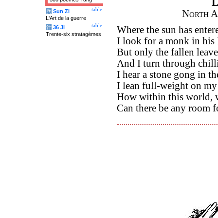
L
table
兵
Sun Zi
North A
L'Art de la guerre
table
计
36 Ji
Where the sun has entere
Trente-six stratagèmes
I look for a monk in his l
But only the fallen leave
And I turn through chill
I hear a stone gong in th
I lean full-weight on my 
How within this world, w
Can there be any room f