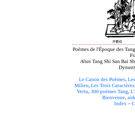
Poèmes de l'Époque des Tang 
Fr
Alias
Tang Shi San Bai Sh
Dynasty
Le Canon des Poèmes
,
Les
Milieu
,
Les Trois Caractères
Vertu
,
300 poèmes Tang
,
L'
Bienvenue
,
aid
Index
–
C