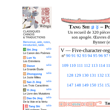
Tang Shi
– Po
CLASSIQUES
Un recueil de 320 pièces
CHINOIS
son apogée. Œuvres de
& TRADUCTIONS
Bynner (en
Bienvenue
,
aide
,
notes
,
introduction
,
table
.
table
V —
Five-character-reg
诗
Shi Jing
Le Canon des Poèmes
nº
90
91
92
93
94
95
96
97
table
论
Lun Yu
Les Entretiens
109
110
111
112
113
114
1
table
大
Daxue
La Grande Étude
table
中
Zhongyong
128
129
130
131
132
13
Le Juste Milieu
table
字
San Zi Jing
147
148
149
150
151
15
Les Trois Caractères
table
易
Yi Jing
Le Livre des Mutations
table
道
Dao De Jing
De la Voie et la Vertu
Tan
table
唐
Tang Shi
300 poèmes Tang