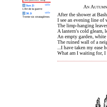
table
兵
Sun Zi
An Autumn
L'Art de la guerre
table
计
36 Ji
After the shower at Bas
Trente-six stratagèmes
I see an evening line of 
The limp-hanging leaves 
A lantern's cold gleam, l
An empty garden, white
The ruined wall of a ne
...I have taken my ease 
What am I waiting for, I