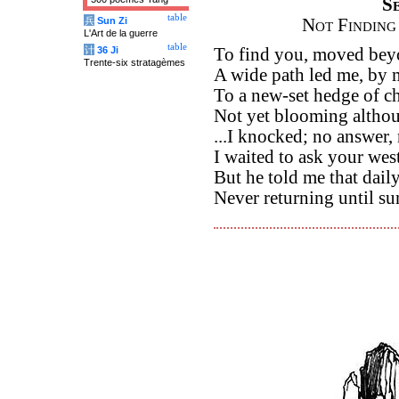
S
table
兵
Sun Zi
Not Finding
L'Art de la guerre
table
计
36 Ji
To find you, moved beyo
Trente-six stratagèmes
A wide path led me, by
To a new-set hedge of 
Not yet blooming altho
...I knocked; no answer,
I waited to ask your wes
But he told me that dail
Never returning until su