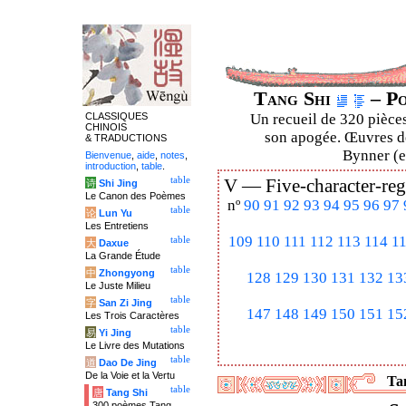
Tang Shi
– Po
CLASSIQUES
Un recueil de 320 pièces
CHINOIS
son apogée. Œuvres de
& TRADUCTIONS
Bynner (en
Bienvenue
,
aide
,
notes
,
introduction
,
table
.
table
V —
Five-character-reg
诗
Shi Jing
Le Canon des Poèmes
nº
90
91
92
93
94
95
96
97
table
论
Lun Yu
Les Entretiens
109
110
111
112
113
114
1
table
大
Daxue
La Grande Étude
table
中
Zhongyong
128
129
130
131
132
13
Le Juste Milieu
table
字
San Zi Jing
147
148
149
150
151
15
Les Trois Caractères
table
易
Yi Jing
Le Livre des Mutations
table
道
Dao De Jing
De la Voie et la Vertu
Tan
table
唐
Tang Shi
300 poèmes Tang