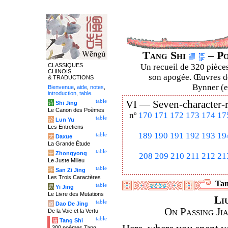
Tang Shi
– Po
CLASSIQUES
Un recueil de 320 pièces
CHINOIS
son apogée. Œuvres de
& TRADUCTIONS
Bynner (en
Bienvenue
,
aide
,
notes
,
introduction
,
table
.
table
VI —
Seven-character-
诗
Shi Jing
Le Canon des Poèmes
nº
170
171
172
173
174
17
table
论
Lun Yu
Les Entretiens
189
190
191
192
193
19
table
大
Daxue
La Grande Étude
table
中
Zhongyong
208
209
210
211
212
21
Le Juste Milieu
table
字
San Zi Jing
Les Trois Caractères
Tan
table
易
Yi Jing
Le Livre des Mutations
Li
table
道
Dao De Jing
On Passing Ji
De la Voie et la Vertu
table
唐
Tang Shi
300 poèmes Tang