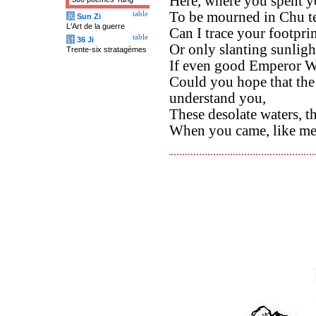
Here, where you spent yo
To be mourned in Chu te
table
兵
Sun Zi
L'Art de la guerre
Can I trace your footpri
table
计
36 Ji
Or only slanting sunlig
Trente-six stratagèmes
If even good Emperor W
Could you hope that the
understand you,
These desolate waters, t
When you came, like me,