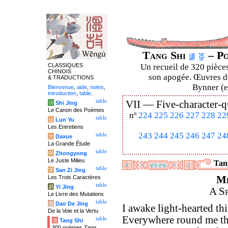
Tang Shi
– Po
CLASSIQUES
Un recueil de 320 pièces
CHINOIS
son apogée. Œuvres de
& TRADUCTIONS
Bynner (en
Bienvenue
,
aide
,
notes
,
introduction
,
table
.
table
VII —
Five-character-q
诗
Shi Jing
Le Canon des Poèmes
nº
224
225
226
227
228
22
table
论
Lun Yu
Les Entretiens
243
244
245
246
247
24
table
大
Daxue
La Grande Étude
table
中
Zhongyong
Le Juste Milieu
Tang
table
字
San Zi Jing
Les Trois Caractères
M
table
易
Yi Jing
A S
Le Livre des Mutations
table
道
Dao De Jing
I awake light-hearted th
De la Voie et la Vertu
Everywhere round me the
table
唐
Tang Shi
300 poèmes Tang