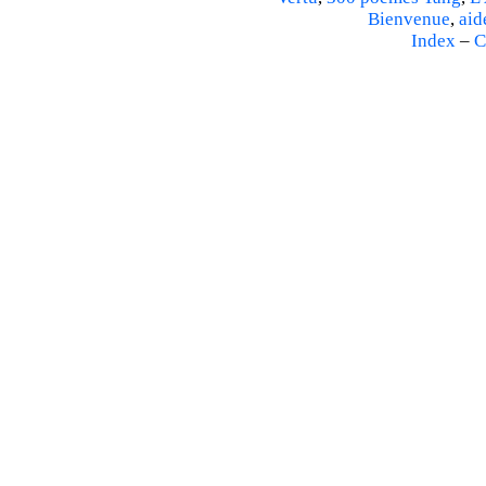
Bienvenue
,
aid
Index
–
C