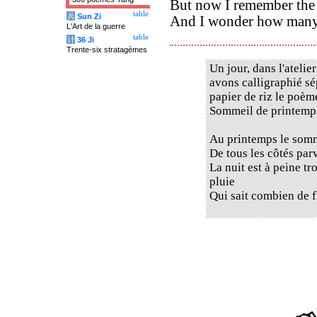
But now I remember the 
table
兵
Sun Zi
And I wonder how many
L'Art de la guerre
table
计
36 Ji
Trente-six stratagèmes
Un jour, dans l'ateli
avons calligraphié sé
papier de riz le poè
Sommeil de printemps
Au printemps le somm
De tous les côtés par
La nuit est à peine t
pluie
Qui sait combien de f