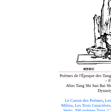
Poèmes de l'Époque des Tang 
– F
Alias
Tang Shi San Bai Sh
Dynasty
Le Canon des Poèmes
,
Les
Milieu
,
Les Trois Caractères
Vertu
,
300 poèmes Tang
,
L'