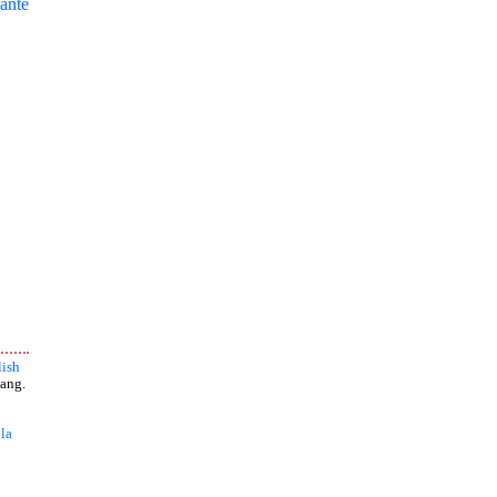
ante
ish
ang.
 la