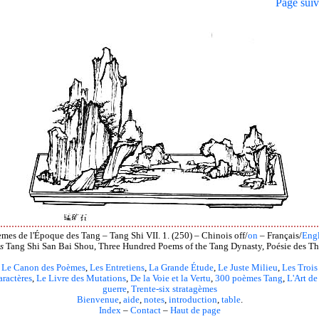
Page suiv
mes de l'Époque des Tang – Tang Shi VII. 1. (250) – Chinois off/
on
– Français/
Engl
s
Tang Shi San Bai Shou, Three Hundred Poems of the Tang Dynasty, Poésie des Th
Le Canon des Poèmes
,
Les Entretiens
,
La Grande Étude
,
Le Juste Milieu
,
Les Trois
aractères
,
Le Livre des Mutations
,
De la Voie et la Vertu
,
300 poèmes Tang
,
L'Art de
guerre
,
Trente-six stratagèmes
Bienvenue
,
aide
,
notes
,
introduction
,
table
.
Index
–
Contact
–
Haut de page