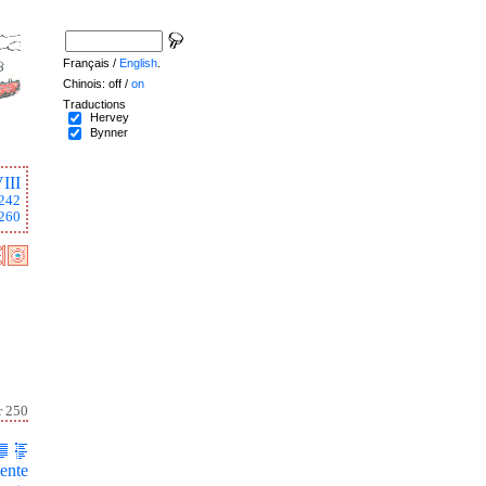
Français /
English
.
Chinois: off /
on
Traductions
Hervey
Bynner
III
242
260
r 250
ente