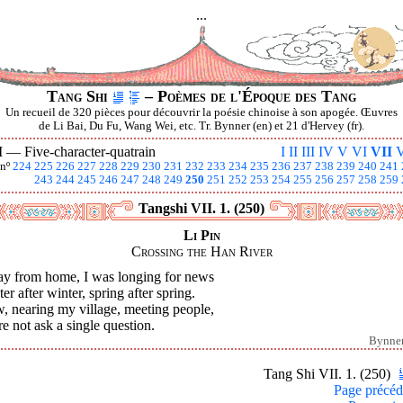
...
Tang Shi
– Poèmes de l'Époque des Tang
Un recueil de 320 pièces pour découvrir la poésie chinoise à son apogée. Œuvres
de Li Bai, Du Fu, Wang Wei, etc. Tr. Bynner (en) et 21 d'Hervey (fr).
I —
Five-character-quatrain
I
II
III
IV
V
VI
VII
V
nº
224
225
226
227
228
229
230
231
232
233
234
235
236
237
238
239
240
241
243
244
245
246
247
248
249
250
251
252
253
254
255
256
257
258
259
Tangshi VII. 1. (250)
Li Pin
Crossing the Han River
y from home, I was longing for news
er after winter, spring after spring.
, nearing my village, meeting people,
re not ask a single question.
Bynne
Tang Shi VII. 1. (250)
Page précéd