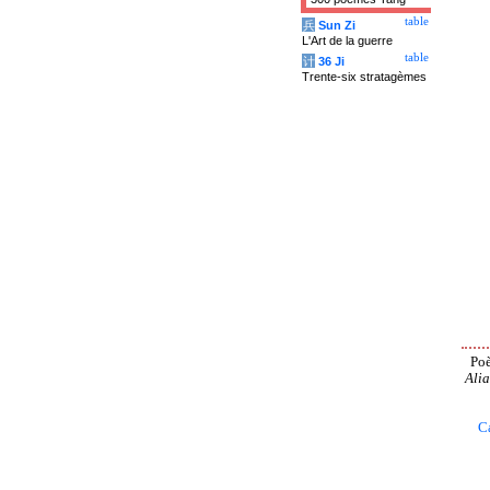
table
兵
Sun Zi
L'Art de la guerre
table
计
36 Ji
Trente-six stratagèmes
Poè
Alia
C