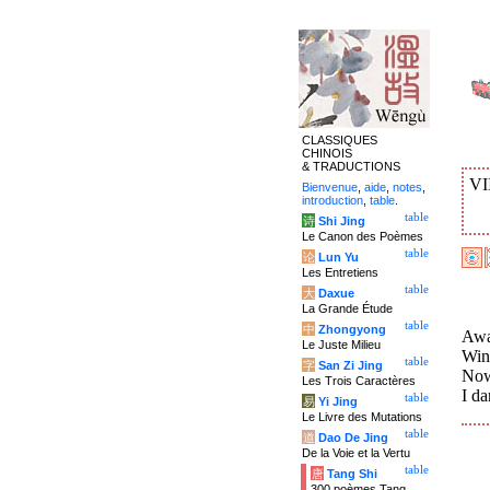
CLASSIQUES
CHINOIS
& TRADUCTIONS
VI
Bienvenue
,
aide
,
notes
,
introduction
,
table
.
table
诗
Shi Jing
Le Canon des Poèmes
table
论
Lun Yu
Les Entretiens
table
大
Daxue
La Grande Étude
table
中
Zhongyong
Awa
Le Juste Milieu
Wint
table
字
San Zi Jing
Now
Les Trois Caractères
I da
table
易
Yi Jing
Le Livre des Mutations
table
道
Dao De Jing
De la Voie et la Vertu
table
唐
Tang Shi
300 poèmes Tang