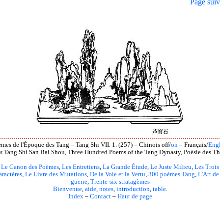
Page suiv
mes de l'Époque des Tang – Tang Shi VII. 1. (257) – Chinois off/
on
– Français/
Engl
s
Tang Shi San Bai Shou, Three Hundred Poems of the Tang Dynasty, Poésie des Th
Le Canon des Poèmes
,
Les Entretiens
,
La Grande Étude
,
Le Juste Milieu
,
Les Trois
aractères
,
Le Livre des Mutations
,
De la Voie et la Vertu
,
300 poèmes Tang
,
L'Art de
guerre
,
Trente-six stratagèmes
Bienvenue
,
aide
,
notes
,
introduction
,
table
.
Index
–
Contact
–
Haut de page