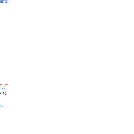
ante
ish
ang.
 la