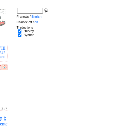
Français /
English
.
Chinois: off /
on
Traductions
Hervey
Bynner
III
242
260
r 257
ente