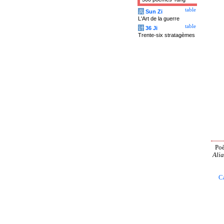
table
兵
Sun Zi
L'Art de la guerre
table
计
36 Ji
Trente-six stratagèmes
Poè
Alia
C