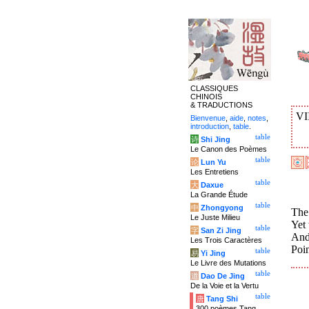
CLASSIQUES
CHINOIS
& TRADUCTIONS
VI
Bienvenue
,
aide
,
notes
,
introduction
,
table
.
table
诗
Shi Jing
Le Canon des Poèmes
table
论
Lun Yu
Les Entretiens
table
大
Daxue
La Grande Étude
table
中
Zhongyong
The 
Le Juste Milieu
Yet 
table
字
San Zi Jing
And
Les Trois Caractères
Poin
table
易
Yi Jing
Le Livre des Mutations
table
道
Dao De Jing
De la Voie et la Vertu
table
唐
Tang Shi
300 poèmes Tang