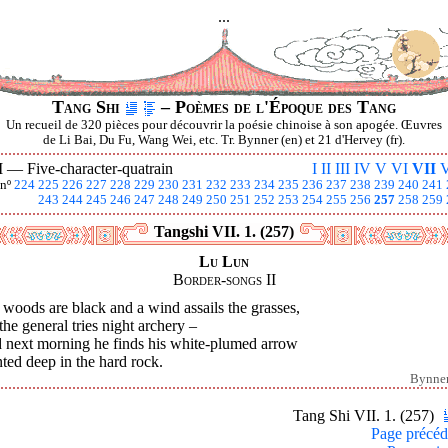
...
Tang Shi
– Poèmes de l'Époque des Tang
Un recueil de 320 pièces pour découvrir la poésie chinoise à son apogée. Œuvres
de Li Bai, Du Fu, Wang Wei, etc. Tr. Bynner (en) et 21 d'Hervey (fr).
I —
Five-character-quatrain
I
II
III
IV
V
VI
VII
V
nº
224
225
226
227
228
229
230
231
232
233
234
235
236
237
238
239
240
241
243
244
245
246
247
248
249
250
251
252
253
254
255
256
257
258
259
Tangshi VII. 1. (257)
Lu Lun
Border-songs II
woods are black and a wind assails the grasses,
the general tries night archery –
 next morning he finds his white-plumed arrow
ted deep in the hard rock.
Bynne
Tang Shi VII. 1. (257)
Page précéd