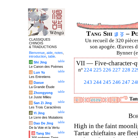
Tang Shi
– Po
CLASSIQUES
Un recueil de 320 pièces
CHINOIS
son apogée. Œuvres de
& TRADUCTIONS
Bynner (en
Bienvenue
,
aide
,
notes
,
introduction
,
table
.
table
VII —
Five-character-q
诗
Shi Jing
Le Canon des Poèmes
nº
224
225
226
227
228
22
table
论
Lun Yu
Les Entretiens
243
244
245
246
247
24
table
大
Daxue
La Grande Étude
table
中
Zhongyong
Le Juste Milieu
Tang
table
字
San Zi Jing
Les Trois Caractères
table
易
Yi Jing
Bor
Le Livre des Mutations
table
道
Dao De Jing
High in the faint moonli
De la Voie et la Vertu
Tartar chieftains are fle
table
唐
Tang Shi
300 poèmes Tang