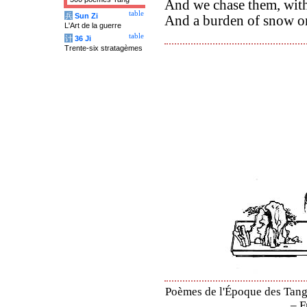
And we chase them, with
table
兵
Sun Zi
And a burden of snow o
L'Art de la guerre
table
计
36 Ji
Trente-six stratagèmes
Poèmes de l'Époque des Tang 
– F