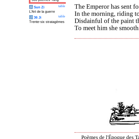
The Emperor has sent f
table
兵
Sun Zi
L'Art de la guerre
In the morning, riding t
table
计
36 Ji
Disdainful of the paint 
Trente-six stratagèmes
To meet him she smooth
Poèmes de l'Époque des Ta