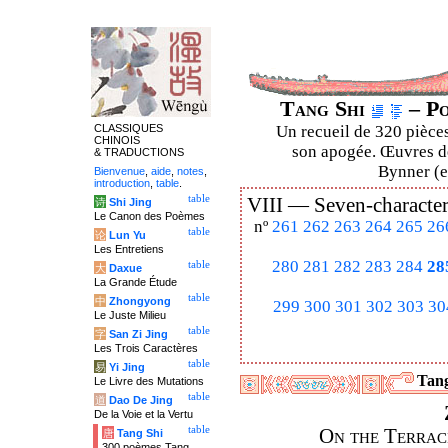
Tang Shi
– Po
CLASSIQUES
Un recueil de 320 pièces
CHINOIS
son apogée. Œuvres de
& TRADUCTIONS
Bynner (en
Bienvenue
,
aide
,
notes
,
introduction
,
table
.
table
VIII —
Seven-character
诗
Shi Jing
Le Canon des Poèmes
nº
261
262
263
264
265
26
table
论
Lun Yu
Les Entretiens
280
281
282
283
284
28
table
大
Daxue
La Grande Étude
table
中
Zhongyong
299
300
301
302
303
30
Le Juste Milieu
table
字
San Zi Jing
Les Trois Caractères
table
易
Yi Jing
Tang
Le Livre des Mutations
table
道
Dao De Jing
De la Voie et la Vertu
table
On the Terrac
唐
Tang Shi
300 poèmes Tang