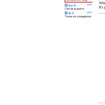
Wher
table
兵
Sun Zi
It's
L'Art de la guerre
table
计
36 Ji
Trente-six stratagèmes