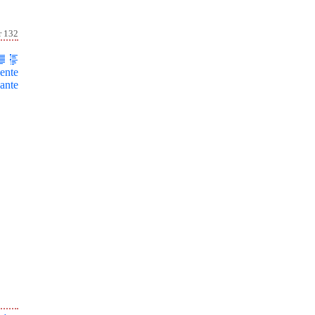
r 132
ente
ante