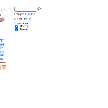
Français /
English
.
Chinois: off /
on
Traductions
Hervey
Bynner
III
108
127
146
165
169