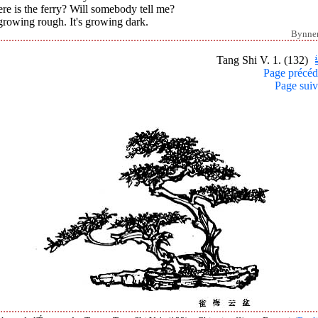
e is the ferry? Will somebody tell me?
 growing rough. It's growing dark.
Bynne
Tang Shi V. 1. (132)
Page précéd
Page suiv