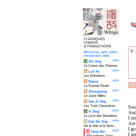
CLASSIQUES
CHINOIS
& TRADUCTIONS
V
Bienvenue
,
aide
,
notes
,
introduction
,
table
.
table
诗
Shi Jing
Le Canon des Poèmes
table
论
Lun Yu
Les Entretiens
table
大
Daxue
La Grande Étude
table
中
Zhongyong
Le Juste Milieu
table
字
San Zi Jing
Les Trois Caractères
Sout
table
易
Yi Jing
And 
Le Livre des Mutations
I r
table
道
Dao De Jing
Are 
De la Voie et la Vertu
I go
table
唐
Tang Shi
I se
300 poèmes Tang