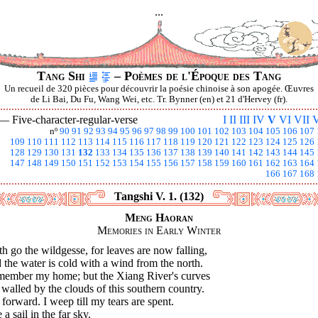
...
Tang Shi
– Poèmes de l'Époque des Tang
Un recueil de 320 pièces pour découvrir la poésie chinoise à son apogée. Œuvres
de Li Bai, Du Fu, Wang Wei, etc. Tr. Bynner (en) et 21 d'Hervey (fr).
 —
Five-character-regular-verse
I
II
III
IV
V
VI
VII
V
nº
90
91
92
93
94
95
96
97
98
99
100
101
102
103
104
105
106
107
109
110
111
112
113
114
115
116
117
118
119
120
121
122
123
124
125
126
128
129
130
131
132
133
134
135
136
137
138
139
140
141
142
143
144
145
147
148
149
150
151
152
153
154
155
156
157
158
159
160
161
162
163
164
166
167
168
Tangshi V. 1. (132)
Meng Haoran
Memories in Early Winter
h go the wildgesse, for leaves are now falling,
the water is cold with a wind from the north.
emember my home; but the Xiang River's curves
walled by the clouds of this southern country.
 forward. I weep till my tears are spent.
e a sail in the far sky.