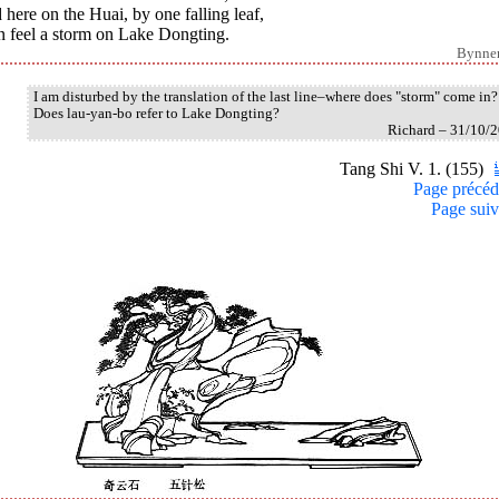
here on the Huai, by one falling leaf,
n feel a storm on Lake Dongting.
Bynne
I am disturbed by the translation of the last line–where does "storm" come in?
Does lau-yan-bo refer to Lake Dongting?
Richard – 31/10/
Tang Shi V. 1. (155)
Page précéd
Page suiv