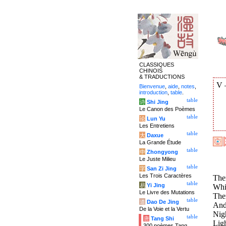
CLASSIQUES
CHINOIS
& TRADUCTIONS
V
Bienvenue
,
aide
,
notes
,
introduction
,
table
.
table
诗
Shi Jing
Le Canon des Poèmes
table
论
Lun Yu
Les Entretiens
table
大
Daxue
La Grande Étude
table
中
Zhongyong
Le Juste Milieu
table
字
San Zi Jing
Les Trois Caractères
Ther
table
易
Yi Jing
Whil
Le Livre des Mutations
The
table
道
Dao De Jing
And 
De la Voie et la Vertu
Nigh
table
唐
Tang Shi
Ligh
300 poèmes Tang