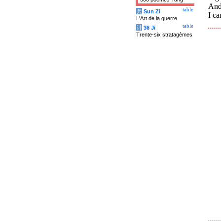
And 
table
兵
Sun Zi
I ca
L'Art de la guerre
table
计
36 Ji
Trente-six stratagèmes