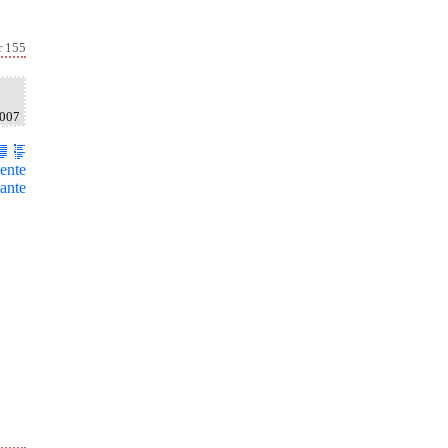
r 155
2007
ente
ante