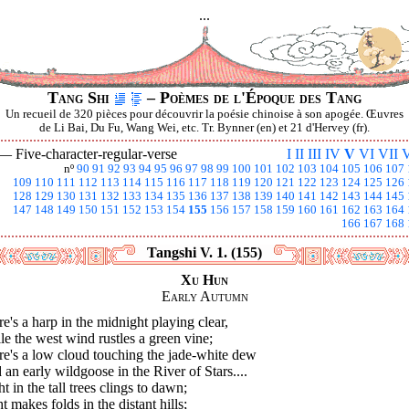
...
Tang Shi
– Poèmes de l'Époque des Tang
Un recueil de 320 pièces pour découvrir la poésie chinoise à son apogée. Œuvres
de Li Bai, Du Fu, Wang Wei, etc. Tr. Bynner (en) et 21 d'Hervey (fr).
 —
Five-character-regular-verse
I
II
III
IV
V
VI
VII
V
nº
90
91
92
93
94
95
96
97
98
99
100
101
102
103
104
105
106
107
109
110
111
112
113
114
115
116
117
118
119
120
121
122
123
124
125
126
128
129
130
131
132
133
134
135
136
137
138
139
140
141
142
143
144
145
147
148
149
150
151
152
153
154
155
156
157
158
159
160
161
162
163
164
166
167
168
Tangshi V. 1. (155)
Xu Hun
Early Autumn
e's a harp in the midnight playing clear,
e the west wind rustles a green vine;
re's a low cloud touching the jade-white dew
an early wildgoose in the River of Stars....
t in the tall trees clings to dawn;
t makes folds in the distant hills;