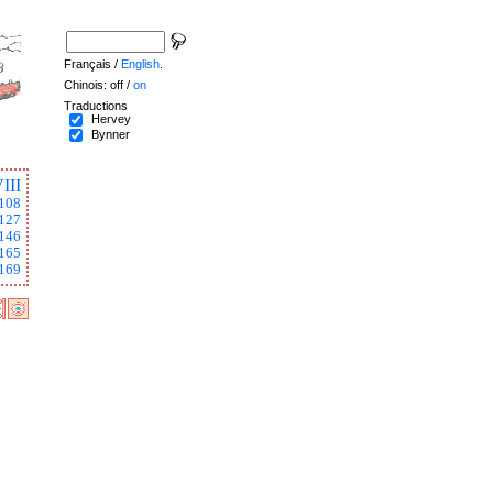
Français /
English
.
Chinois: off /
on
Traductions
Hervey
Bynner
III
108
127
146
165
169