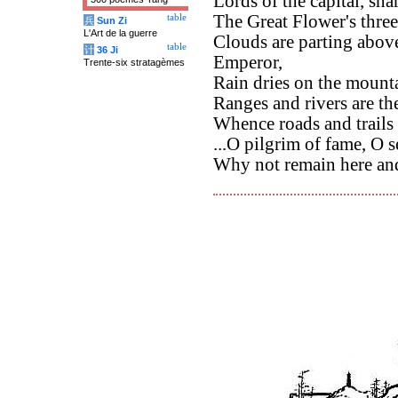
Lords of the capital, sha
The Great Flower's three
table
兵
Sun Zi
L'Art de la guerre
Clouds are parting abov
table
计
36 Ji
Emperor,
Trente-six stratagèmes
Rain dries on the mounta
Ranges and rivers are the
Whence roads and trails
...O pilgrim of fame, O s
Why not remain here an