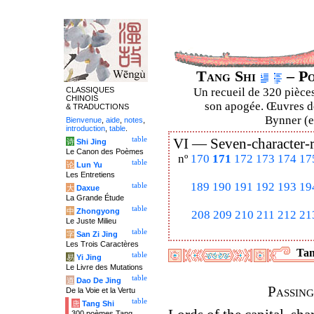
Tang Shi
– Po
CLASSIQUES
Un recueil de 320 pièces
CHINOIS
son apogée. Œuvres de
& TRADUCTIONS
Bynner (en
Bienvenue
,
aide
,
notes
,
introduction
,
table
.
table
VI —
Seven-character-
诗
Shi Jing
Le Canon des Poèmes
nº
170
171
172
173
174
17
table
论
Lun Yu
Les Entretiens
189
190
191
192
193
19
table
大
Daxue
La Grande Étude
table
中
Zhongyong
208
209
210
211
212
21
Le Juste Milieu
table
字
San Zi Jing
Les Trois Caractères
Tan
table
易
Yi Jing
Le Livre des Mutations
table
道
Dao De Jing
Passin
De la Voie et la Vertu
table
唐
Tang Shi
300 poèmes Tang