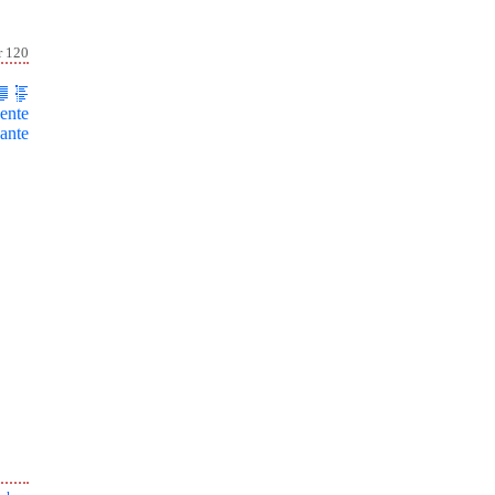
r 120
ente
ante