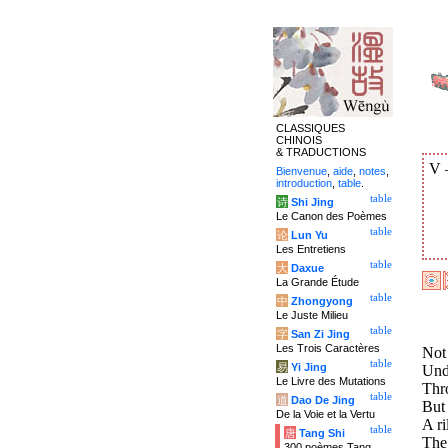
CLASSIQUES
CHINOIS
& TRADUCTIONS
V
Bienvenue
,
aide
,
notes
,
introduction
,
table
.
table
诗
Shi Jing
Le Canon des Poèmes
table
论
Lun Yu
Les Entretiens
table
大
Daxue
La Grande Étude
table
中
Zhongyong
Le Juste Milieu
table
字
San Zi Jing
Les Trois Caractères
Not
table
易
Yi Jing
Und
Le Livre des Mutations
Thr
table
道
Dao De Jing
But 
De la Voie et la Vertu
A ri
table
唐
Tang Shi
The 
300 poèmes Tang