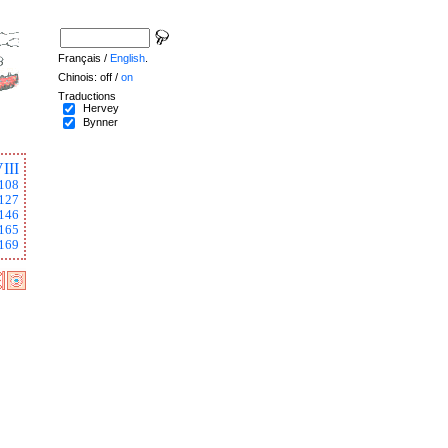
Français /
English
.
Chinois: off /
on
Traductions
Hervey
Bynner
III
108
127
146
165
169