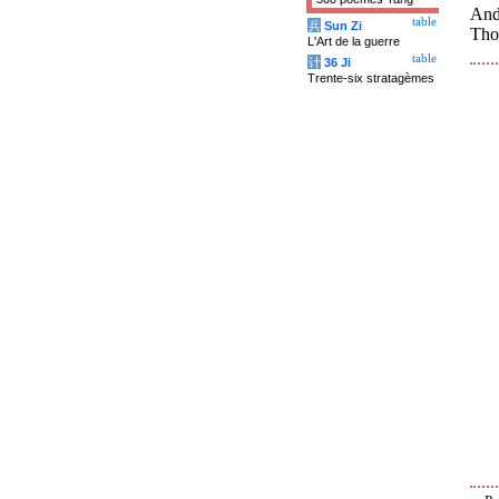
And 
table
兵
Sun Zi
Tho
L'Art de la guerre
table
计
36 Ji
Trente-six stratagèmes