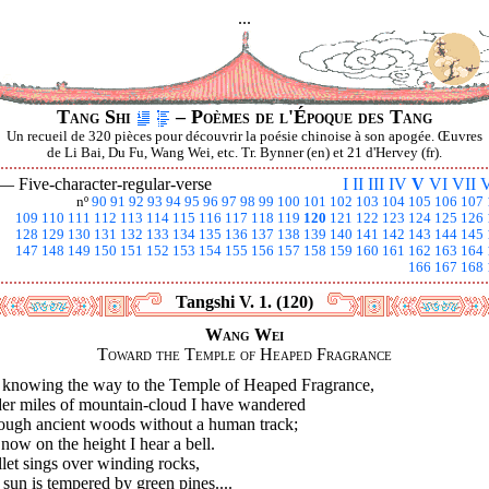
...
Tang Shi
– Poèmes de l'Époque des Tang
Un recueil de 320 pièces pour découvrir la poésie chinoise à son apogée. Œuvres
de Li Bai, Du Fu, Wang Wei, etc. Tr. Bynner (en) et 21 d'Hervey (fr).
 —
Five-character-regular-verse
I
II
III
IV
V
VI
VII
V
nº
90
91
92
93
94
95
96
97
98
99
100
101
102
103
104
105
106
107
109
110
111
112
113
114
115
116
117
118
119
120
121
122
123
124
125
126
128
129
130
131
132
133
134
135
136
137
138
139
140
141
142
143
144
145
147
148
149
150
151
152
153
154
155
156
157
158
159
160
161
162
163
164
166
167
168
Tangshi V. 1. (120)
Wang Wei
Toward the Temple of Heaped Fragrance
 knowing the way to the Temple of Heaped Fragrance,
er miles of mountain-cloud I have wandered
ough ancient woods without a human track;
now on the height I hear a bell.
llet sings over winding rocks,
sun is tempered by green pines....