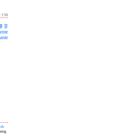
r 136
ente
ante
ish
ang.