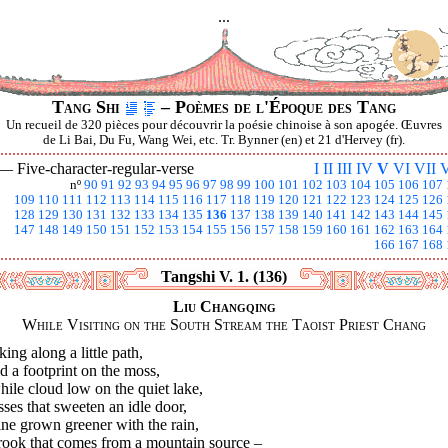
...
Tang Shi
– Poèmes de l'Époque des Tang
Un recueil de 320 pièces pour découvrir la poésie chinoise à son apogée. Œuvres
de Li Bai, Du Fu, Wang Wei, etc. Tr. Bynner (en) et 21 d'Hervey (fr).
 —
Five-character-regular-verse
I
II
III
IV
V
VI
VII
V
nº
90
91
92
93
94
95
96
97
98
99
100
101
102
103
104
105
106
107
109
110
111
112
113
114
115
116
117
118
119
120
121
122
123
124
125
126
128
129
130
131
132
133
134
135
136
137
138
139
140
141
142
143
144
145
147
148
149
150
151
152
153
154
155
156
157
158
159
160
161
162
163
164
166
167
168
Tangshi V. 1. (136)
Liu Changqing
While Visiting on the South Stream the Taoist Priest Chang
ing along a little path,
nd a footprint on the moss,
ile cloud low on the quiet lake,
ses that sweeten an idle door,
ne grown greener with the rain,
rook that comes from a mountain source –