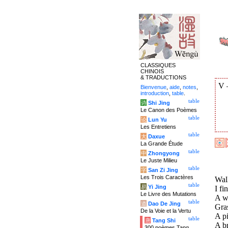
CLASSIQUES
CHINOIS
& TRADUCTIONS
V
Bienvenue
,
aide
,
notes
,
introduction
,
table
.
table
诗
Shi Jing
Le Canon des Poèmes
table
论
Lun Yu
Les Entretiens
table
大
Daxue
La Grande Étude
table
中
Zhongyong
Le Juste Milieu
table
字
San Zi Jing
Les Trois Caractères
Walk
table
易
Yi Jing
I fi
Le Livre des Mutations
A wh
table
道
Dao De Jing
Gras
De la Voie et la Vertu
A pi
table
唐
Tang Shi
A b
300 poèmes Tang