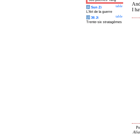
And
table
兵
Sun Zi
I ha
L'Art de la guerre
table
计
36 Ji
Trente-six stratagèmes
Po
Alia