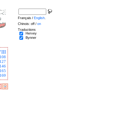
Français /
English
.
Chinois: off /
on
Traductions
Hervey
Bynner
III
108
127
146
165
169