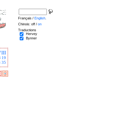
Français /
English
.
Chinois: off /
on
Traductions
Hervey
Bynner
III
8
19
4
35