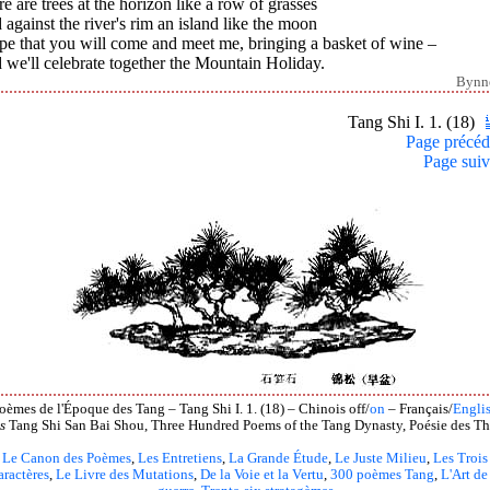
e are trees at the horizon like a row of grasses
against the river's rim an island like the moon
pe that you will come and meet me, bringing a basket of wine –
we'll celebrate together the Mountain Holiday.
Bynn
Tang Shi I. 1. (18)
Page précéd
Page suiv
oèmes de l'Époque des Tang – Tang Shi I. 1. (18) – Chinois off/
on
– Français/
Engli
s
Tang Shi San Bai Shou, Three Hundred Poems of the Tang Dynasty, Poésie des Th
Le Canon des Poèmes
,
Les Entretiens
,
La Grande Étude
,
Le Juste Milieu
,
Les Trois
aractères
,
Le Livre des Mutations
,
De la Voie et la Vertu
,
300 poèmes Tang
,
L'Art de