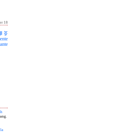
er 18
ente
ante
sh
ang.
 la