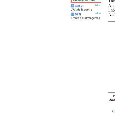
Ther
And 
table
兵
Sun Zi
L'Art de la guerre
I ho
table
And 
计
36 Ji
Trente-six stratagèmes
P
Alia
C