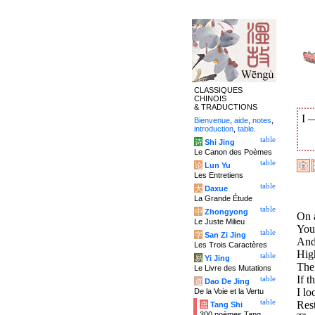
CLASSIQUES
CHINOIS
& TRADUCTIONS
I
Bienvenue
,
aide
,
notes
,
introduction
,
table
.
table
诗
Shi Jing
Le Canon des Poèmes
table
论
Lun Yu
Les Entretiens
table
大
Daxue
La Grande Étude
table
中
Zhongyong
On 
Le Juste Milieu
You
table
字
San Zi Jing
And 
Les Trois Caractères
High
table
易
Yi Jing
The 
Le Livre des Mutations
If t
table
道
Dao De Jing
I l
De la Voie et la Vertu
table
Rest
唐
Tang Shi
300 poèmes Tang