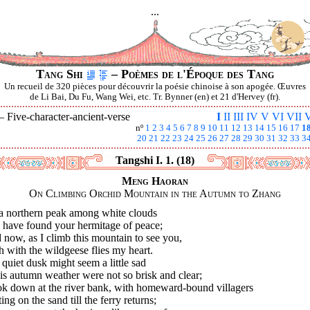
...
Tang Shi
– Poèmes de l'Époque des Tang
Un recueil de 320 pièces pour découvrir la poésie chinoise à son apogée. Œuvres
de Li Bai, Du Fu, Wang Wei, etc. Tr. Bynner (en) et 21 d'Hervey (fr).
 —
Five-character-ancient-verse
I
II
III
IV
V
VI
VII
V
nº
1
2
3
4
5
6
7
8
9
10
11
12
13
14
15
16
17
1
20
21
22
23
24
25
26
27
28
29
30
31
32
33
3
Tangshi I. 1. (18)
Meng Haoran
On Climbing Orchid Mountain in the Autumn to Zhang
a northern peak among white clouds
 have found your hermitage of peace;
now, as I climb this mountain to see you,
 with the wildgeese flies my heart.
quiet dusk might seem a little sad
his autumn weather were not so brisk and clear;
ook down at the river bank, with homeward-bound villagers
ing on the sand till the ferry returns;