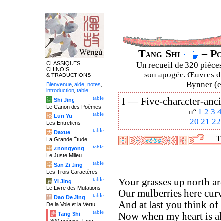
Tang Shi
– Po
CLASSIQUES
Un recueil de 320 pièces
CHINOIS
son apogée. Œuvres de
& TRADUCTIONS
Bynner (en
Bienvenue
,
aide
,
notes
,
introduction
,
table
.
table
I —
Five-character-anci
诗
Shi Jing
Le Canon des Poèmes
nº
1
2
3
table
论
Lun Yu
20
21
22
Les Entretiens
table
大
Daxue
T
La Grande Étude
table
中
Zhongyong
Le Juste Milieu
table
字
San Zi Jing
Les Trois Caractères
table
Your grasses up north are
易
Yi Jing
Le Livre des Mutations
Our mulberries here cur
table
道
Dao De Jing
And at last you think of
De la Voie et la Vertu
table
唐
Tang Shi
Now when my heart is al
300 poèmes Tang