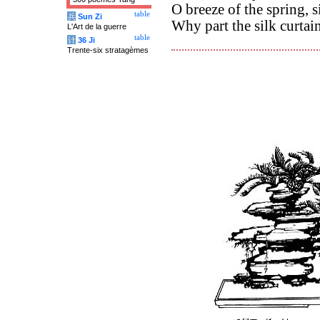
O breeze of the spring, 
table
兵
Sun Zi
Why part the silk curta
L'Art de la guerre
table
计
36 Ji
Trente-six stratagèmes