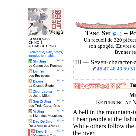
Tang Shi
– Po
CLASSIQUES
Un recueil de 320 pièces
CHINOIS
son apogée. Œuvres de
& TRADUCTIONS
Bynner (en
Bienvenue
,
aide
,
notes
,
introduction
,
table
.
table
III —
Seven-character-a
诗
Shi Jing
Le Canon des Poèmes
nº
46
47
48
49
50
51
table
论
Lun Yu
Les Entretiens
table
大
Daxue
Tan
La Grande Étude
table
中
Zhongyong
M
Le Juste Milieu
table
Returning at 
字
San Zi Jing
Les Trois Caractères
table
A bell in the mountain-
易
Yi Jing
Le Livre des Mutations
I hear people at the fis
table
道
Dao De Jing
While others follow the
De la Voie et la Vertu
table
唐
Tang Shi
the river.
300 poèmes Tang