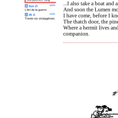
...I also take a boat a
table
兵
Sun Zi
And soon the Lumen moon
L'Art de la guerre
table
I have come, before I kn
计
36 Ji
Trente-six stratagèmes
The thatch door, the pine
Where a hermit lives an
companion.