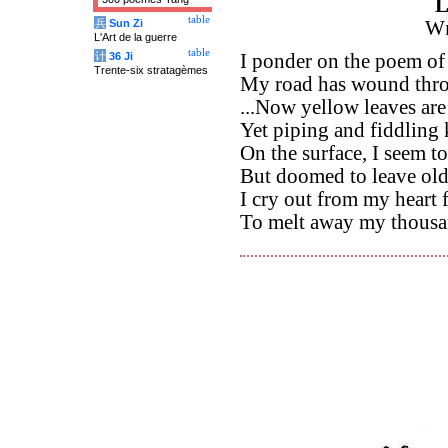
L
table
兵
Sun Zi
Wi
L'Art de la guerre
table
计
36 Ji
I ponder on the poem of
Trente-six stratagèmes
My road has wound thro
...Now yellow leaves are
Yet piping and fiddling
On the surface, I seem t
But doomed to leave old
I cry out from my heart
To melt away my thousa