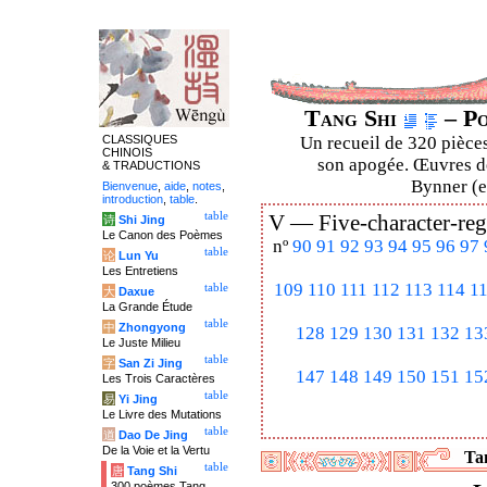
Tang Shi
– Po
CLASSIQUES
Un recueil de 320 pièces
CHINOIS
son apogée. Œuvres de
& TRADUCTIONS
Bynner (en
Bienvenue
,
aide
,
notes
,
introduction
,
table
.
table
V —
Five-character-reg
诗
Shi Jing
Le Canon des Poèmes
nº
90
91
92
93
94
95
96
97
table
论
Lun Yu
Les Entretiens
109
110
111
112
113
114
1
table
大
Daxue
La Grande Étude
table
中
Zhongyong
128
129
130
131
132
13
Le Juste Milieu
table
字
San Zi Jing
147
148
149
150
151
15
Les Trois Caractères
table
易
Yi Jing
Le Livre des Mutations
table
道
Dao De Jing
De la Voie et la Vertu
Tan
table
唐
Tang Shi
300 poèmes Tang