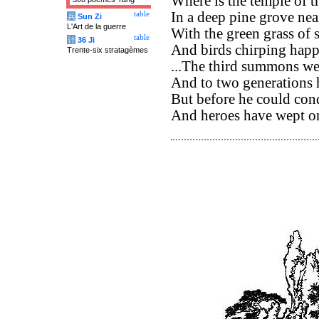
Where is the temple of 
In a deep pine grove near
table
兵
Sun Zi
L'Art de la guerre
With the green grass of 
table
计
36 Ji
And birds chirping happi
Trente-six stratagèmes
...The third summons wei
And to two generations h
But before he could con
And heroes have wept on 