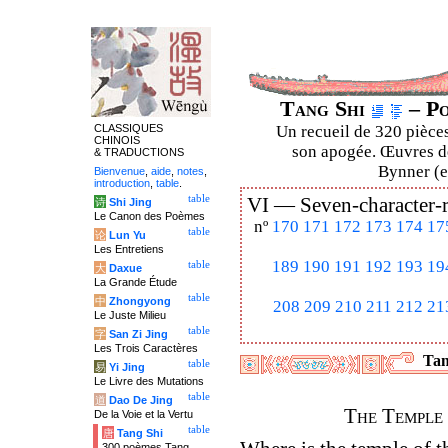
Tang Shi
– Po
CLASSIQUES
Un recueil de 320 pièces
CHINOIS
son apogée. Œuvres de
& TRADUCTIONS
Bynner (en
Bienvenue
,
aide
,
notes
,
introduction
,
table
.
table
VI —
Seven-character-
诗
Shi Jing
Le Canon des Poèmes
nº
170
171
172
173
174
17
table
论
Lun Yu
Les Entretiens
189
190
191
192
193
19
table
大
Daxue
La Grande Étude
table
中
Zhongyong
208
209
210
211
212
21
Le Juste Milieu
table
字
San Zi Jing
Les Trois Caractères
Tan
table
易
Yi Jing
Le Livre des Mutations
table
道
Dao De Jing
The Temple 
De la Voie et la Vertu
table
唐
Tang Shi
300 poèmes Tang