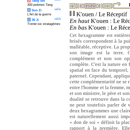
唐
Tang Shi
300 poèmes Tang
table
兵
Sun Zi
K'ouen / Le Réceptif
L'Art de la guerre
table
En haut
K'ouen : Le Réce
计
36 Ji
Trente-six stratagèmes
En bas
K'ouen : Le Récep
Cet hexagramme est entièrem
brisés correspondent à la pui
malléable, réceptive. La prop
son image est la terre. 
complément et non son opp
complète. C'est la nature en fa
spatial en face du temporel,
paternel. Cependant, appliqu
cette complémentarité ne se r
entre l'homme et la femme, ma
et son ministre, le père et son
dualité se retrouve dans la c
ne peut toutefois parler de v
deux hexagrammes une claire r
est naturellement aussi impo
« don de soi » définit la pla
rapport à la première. Ell