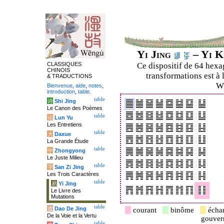
Yi Jing
– Yi K
CLASSIQUES
Ce dispositif de 64 hex
CHINOIS
transformations est à 
& TRADUCTIONS
Wi
Bienvenue
,
aide
,
notes
,
introduction
,
table
.
table
诗
Shi Jing
Le Canon des Poèmes
table
论
Lun Yu
Les Entretiens
table
大
Daxue
La Grande Étude
table
中
Zhongyong
Le Juste Milieu
table
字
San Zi Jing
Les Trois Caractères
table
易
Yi Jing
Le Livre des
Mutations
table
道
Dao De Jing
courant
binôme
écha
De la Voie et la Vertu
gouve
table