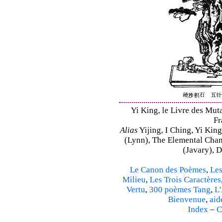
Yi King, le Livre des Mutat
Fr
Alias
Yijing, I Ching, Yi King
(Lynn), The Elemental Cha
(Javary), 
Le Canon des Poèmes
,
Les
Milieu
,
Les Trois Caractères
Vertu
,
300 poèmes Tang
,
L'
Bienvenue
,
aid
Index
–
C