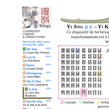
Yi Jing
– Yi K
CLASSIQUES
Ce dispositif de 64 hex
CHINOIS
transformations est à 
& TRADUCTIONS
Wi
Bienvenue
,
aide
,
notes
,
introduction
,
table
.
table
诗
Shi Jing
2
Le Canon des Poèmes
table
论
Lun Yu
Les Entretiens
table
大
Daxue
La Grande Étude
table
中
Zhongyong
Le Juste Milieu
table
字
San Zi Jing
Les Trois Caractères
table
易
Yi Jing
Le Livre des
Mutations
table
道
Dao De Jing
courant
binôme
écha
De la Voie et la Vertu
gouve
table