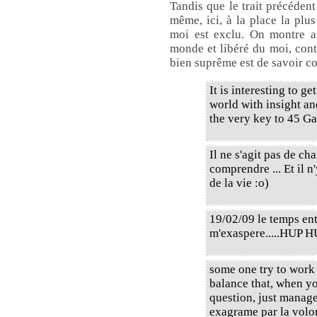
Tandis que le trait précéden
même, ici, à la place la plus
moi est exclu. On montre ai
monde et libéré du moi, conte
bien suprême est de savoir 
It is interesting to ge
world with insight an
the very key to 45 Ga
Il ne s'agit pas de c
comprendre ... Et il 
de la vie :o)
19/02/09 le temps entr
m'exaspere.....HUP 
some one try to work 
balance that, when y
question, just manage
exagrame par la volont