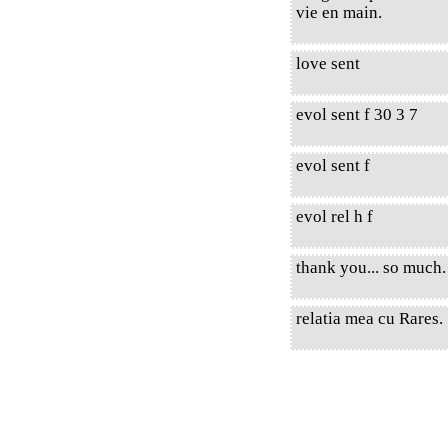
vie en main.
love sent
evol sent f 30 3 7
evol sent f
evol rel h f
thank you... so much.
relatia mea cu Rares.