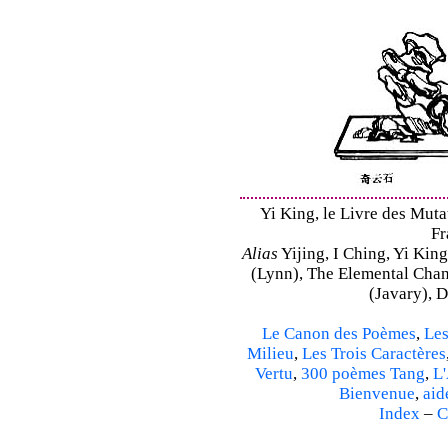
Yi King, le Livre des Mutat
Fr
Alias
Yijing, I Ching, Yi King
(Lynn), The Elemental Cha
(Javary), 
Le Canon des Poèmes
,
Les
Milieu
,
Les Trois Caractères
Vertu
,
300 poèmes Tang
,
L'
Bienvenue
,
aid
Index
–
C