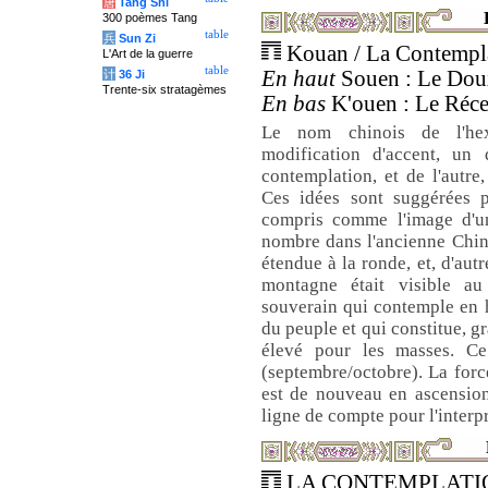
唐
Tang Shi
300 poèmes Tang
table
兵
Sun Zi
Kouan / La Contempla
L'Art de la guerre
table
En haut
Souen : Le Doux
计
36 Ji
Trente-six stratagèmes
En bas
K'ouen : Le Récep
Le nom chinois de l'he
modification d'accent, un 
contemplation, et de l'autre,
Ces idées sont suggérées p
compris comme l'image d'une
nombre dans l'ancienne Chin
étendue à la ronde, et, d'autr
montagne était visible a
souverain qui contemple en h
du peuple et qui constitue, 
élevé pour les masses. Ce
(septembre/octobre). La force
est de nouveau en ascension.
ligne de compte pour l'inter
LA CONTEMPLATI