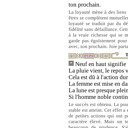
ton prochain.
La loyauté mène à des liens s
êtres se complètent mutuellem
loyauté se traduit par du d
fidélité sans défaillance. Ce
à la vraie richesse qui se 
garde pas égoïstement pour
avec, son prochain. Joie part
T
Neuf en haut signifie 
La pluie vient, le repos v
Cela est dû à l'action du
La femme est mise en dan
La lune est presque plei
Si l'homme noble continu
Le succès est obtenu. La pous
stable est atteint. Cet effet 
de petites actions qui ont p
caractère élevé. Mais un t
beaucoup de prudence. S'ab