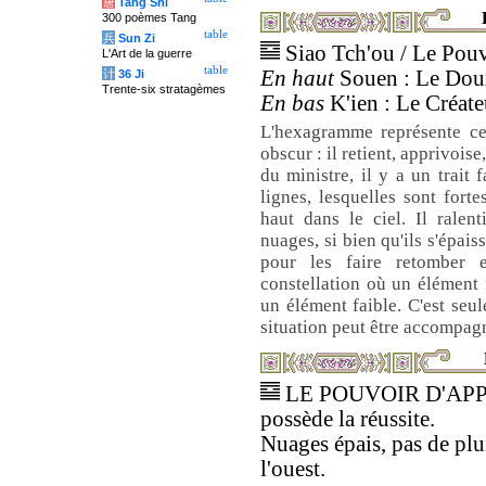
唐
Tang Shi
300 poèmes Tang
table
兵
Sun Zi
Siao Tch'ou / Le Pou
L'Art de la guerre
table
En haut
Souen : Le Doux
计
36 Ji
Trente-six stratagèmes
En bas
K'ien : Le Créateu
L'hexagramme représente ce 
obscur : il retient, apprivoise
du ministre, il y a un trait 
lignes, lesquelles sont forte
haut dans le ciel. Il ralent
nuages, si bien qu'ils s'épais
pour les faire retomber 
constellation où un élément 
un élément faible. C'est seu
situation peut être accompag
LE POUVOIR D'AP
possède la réussite.
Nuages épais, pas de pl
l'ouest.