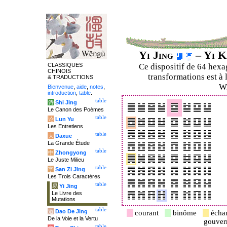
Yi Jing
– Yi K
CLASSIQUES
Ce dispositif de 64 hex
CHINOIS
transformations est à 
& TRADUCTIONS
Wi
Bienvenue
,
aide
,
notes
,
introduction
,
table
.
table
诗
Shi Jing
Le Canon des Poèmes
table
论
Lun Yu
Les Entretiens
table
大
Daxue
La Grande Étude
table
中
Zhongyong
Le Juste Milieu
table
字
San Zi Jing
Les Trois Caractères
table
易
Yi Jing
Le Livre des
Mutations
table
道
Dao De Jing
courant
binôme
écha
De la Voie et la Vertu
gouve
table