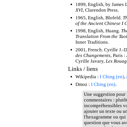
1899, English, by James 
XVI
, Clarendon Press.
1965, English, Blofeld.
Th
of the Ancient Chinese I 
1998, English, Huang.
Th
Translation From the Tao
Inner Traditions.
2001, French. Cyrille J.-D
des Changements
, Paris 
Cyrille Javary,
Les Rouage
Links / liens
Wikipedia :
I Ching (en)
,
Dmoz :
I Ching (en)
.
Une suggestion pour l
commentaires : plutôt
incompréhensibles vou
ajouter un texte ou u
l'hexagramme ou qui 
question que vous av