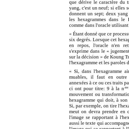
que dérive le caractère du tr
yang, c'est un neuf; si elles 
donnent un sept; deux yang 
les hexagrammes dans le L
comme dans l'oracle utilisant l
« Étant donné que ce processus
six degrés. Lorsque cet hex
en repos, l'oracle n'en ret
s'exprime dans le « jugemen
sur la décision » de Koung Ts
l'hexagramme et les paroles d
« Si, dans l'hexagramme ain
muables, il faut en outre
annexées à ce ou ces traits p
ci ont pour titre: 9 à la n
me
mouvement ou transformatio
hexagramme qui doit, à son t
Si, par exemple, on tire l'he
meut on devra prendre en co
l'image se rapportant à l'h
aussi le texte qui accompagne 
l'image qui se rapportent à