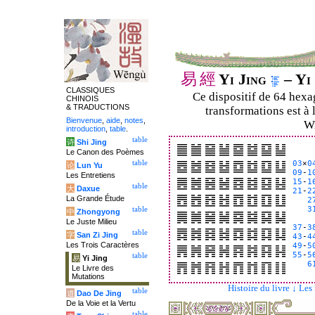
易
經
Yi Jing
– Yi 
CLASSIQUES
Ce dispositif de 64 hex
CHINOIS
& TRADUCTIONS
transformations est à 
Bienvenue
,
aide
,
notes
,
Wi
introduction
,
table
.
table
诗
Shi Jing
Le Canon des Poèmes
table
03
×
0
论
Lun Yu
09
-
1
Les Entretiens
15
-
1
table
大
Daxue
21
-
2
La Grande Étude
2
3
table
中
Zhongyong
Le Juste Milieu
37
-
3
table
字
San Zi Jing
43
-
4
Les Trois Caractères
49
-
5
55
-
5
table
易
Yi Jing
6
Le Livre des
Mutations
Histoire du livre ↓
Les
table
道
Dao De Jing
De la Voie et la Vertu
table