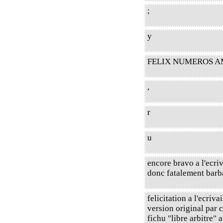
;
y
FELIX NUMEROS AMICO
,
r
u
encore bravo a l'ecri
donc fatalement barb
felicitation a l'ecriv
version original par c
fichu "libre arbitre" 