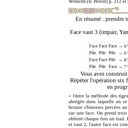
Wilhelm (tr. Perrot) p. 312 et 
En résumé : prendre tr
Face vaut 3 (impair, Yang
Face
Face
Face
→
9
Pile
Pile
Pile
→
6
Face
Face
Pile
→
8
Pile
Pile
Face
→
7
Vous avez construit 
Répéter l'opération six 
en progr
« Outre la méthode des tiges
abrégée dans laquelle on se 
bronze chinoises percées au 
sur une face. On prend trois
obtient chaque fois un trait
et vaut 2, l'autre face est c