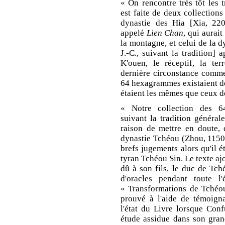
« On rencontre très tôt les
est faite de deux collections
dynastie des Hia [Xia, 2205
appelé
Lien Chan
, qui aurai
la montagne, et celui de la 
J.-C., suivant la tradition] 
K'ouen, le réceptif, la ter
dernière circonstance comme h
64 hexagrammes existaient dès
étaient les mêmes que ceux d
« Notre collection des 6
suivant la tradition généra
raison de mettre en doute, 
dynastie Tchéou (Zhou, 1150-7
brefs jugements alors qu'il é
tyran Tchéou Sin. Le texte ajo
dû à son fils, le duc de Tch
d'oracles pendant toute 
« Transformations de Tchéo
prouvé à l'aide de témoignag
l'état du Livre lorsque Conf
étude assidue dans son grand