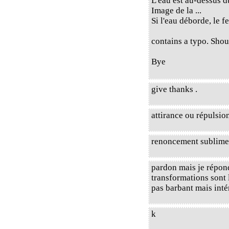
L'eau est au-dessus d
Image de la ...
Si l'eau déborde, le f
contains a typo. Shoul
Bye
give thanks .
attirance ou répulsio
renoncement sublime
pardon mais je répond
transformations sont l
pas barbant mais intér
k