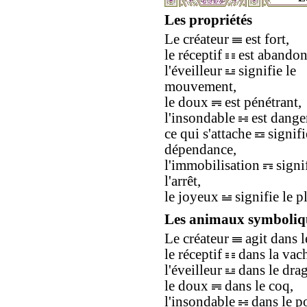
Les propriétés
Le créateur
est fort,
le réceptif
est abandon
l'éveilleur
signifie le
mouvement,
le doux
est pénétrant,
l'insondable
est dange
ce qui s'attache
signifi
dépendance,
l'immobilisation
signi
l'arrêt,
le joyeux
signifie le pl
Les animaux symboliq
Le créateur
agit dans l
le réceptif
dans la vac
l'éveilleur
dans le dra
le doux
dans le coq,
l'insondable
dans le p