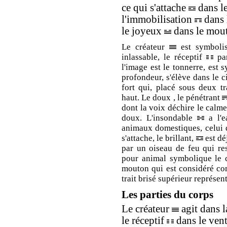
ce qui s'attache
dans le
l'immobilisation
dans 
le joyeux
dans le mou
Le créateur
est symbolis
inlassable, le réceptif
par
l'image est le tonnerre, est 
profondeur, s'élève dans le c
fort qui, placé sous deux tr
haut. Le doux , le pénétrant
dont la voix déchire le calm
doux. L'insondable
a l'e
animaux domestiques, celui q
s'attache, le brillant,
est dé
par un oiseau de feu qui re
pour animal symbolique le c
mouton qui est considéré com
trait brisé supérieur représen
Les parties du corps
Le créateur
agit dans la
le réceptif
dans le vent