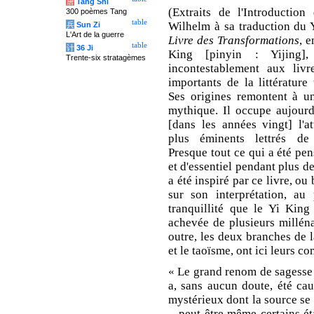
唐
Tang Shi
(Extraits de l'Introduction
300 poèmes Tang
table
Wilhelm à sa traduction du 
兵
Sun Zi
L'Art de la guerre
Livre des Transformations
, e
table
计
36 Ji
King [pinyin : Yijing], 
Trente-six stratagèmes
incontestablement aux livr
importants de la littérature 
Ses origines remontent à un
mythique. Il occupe aujourd
[dans les années vingt] l'a
plus éminents lettrés de
Presque tout ce qui a été pe
et d'essentiel pendant plus d
a été inspiré par ce livre, o
sur son interprétation, au
tranquillité que le Yi King
achevée de plusieurs millénai
outre, les deux branches de 
et le taoïsme, ont ici leurs 
« Le grand renom de sagesse
a, sans aucun doute, été ca
mystérieux dont la source se 
– peut-être même certains éta