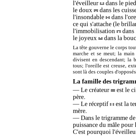
l'éveilleur
dans le pied
le doux
dans les cuisse
l'insondable
dans l'ore
ce qui s'attache (le brill
l'immobilisation
dans 
le joyeux
dans la bouc
La tête gouverne le corps tout
marche et se meut; la main t
divisent en descendant; la 
tous; l'oreille est creuse, ex
sont là des couples d'opposé
La famille des trigra
— Le créateur
est le c
père.
— Le réceptif
est la te
mère.
— Dans le trigramme de 
puissance du mâle pour la
C'est pourquoi l'éveilleur