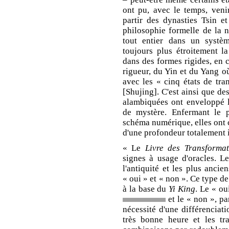
ont pu, avec le temps, venir
partir des dynasties Tsin e
philosophie formelle de la na
tout entier dans un systè
toujours plus étroitement l
dans des formes rigides, en
rigueur, du Yin et du Yang où
avec les « cinq états de tra
[Shujing]. C'est ainsi que de
alambiquées ont enveloppé
de mystère. Enfermant le pa
schéma numérique, elles ont
d'une profondeur totalement
« Le
Livre des Transformat
signes à usage d'oracles. L
l'antiquité et les plus ancie
« oui » et « non ». Ce type d
à la base du
Yi King
. Le « ou
et le « non », pa
nécessité d'une différenciati
très bonne heure et les tr